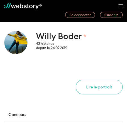
Se connecter
S’inscrire
Histoires
Willy Boder
Webwriters
43 histoires
Concours
depuis le 24.09.2019
Actualités
À propos
Lire le portrait
Concours