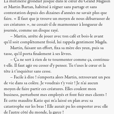
La mutinerie grondait jusque dans le cœur du Grand Magasin
et Martin Bartan, habitué à régner sans partage et sans
contestation depuis des dizaines d’années ne savait plus que
faire. « Il faut que je trouve un moyen de nous débarrasser de
ces créatures », ne cessait-il de marmonner à longueur de
journée, comme un disque rayé.
– Martin, arrête de jouer avec ton café et bois-le avant
qu’il soit complètement froid, lui rappela gentiment Magda.
Martin, faisant un effort, fixa sa mère des yeux, puis sa
tasse, qu’il porta finalement à ses lèvres.
– Ça ne sert à rien de te tourmenter comme ça, continua-
t-elle. Il faut agir ou cesser d’y penser. Tu t’uses le cœur et la
tête à t’inquiéter sans cesse.
– Facile à dire ! s’emporta alors Martin, retrouvant un peu
de vie dans sa colère. Je voudrais t’y voir ! Je n’ai aucun
moyen de faire partir ces créatures. Elles coulent mon
business, perturbent mes employés et font fuir mes clients !
Et cette maudite Katie qui m’a laissé en plan avec sa
catastrophe sur les bras ! Elle aurait pu les emporter avec elle
de l’autre côté du monde, la garce !