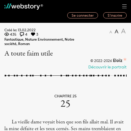
Se connecter
S’inscrire
Histoires
A
Créé le: 13.02.2022
A
A
435
4
3
Webwriters
Fantastique
,
Nature Environnement
,
Notre
société
,
Roman
Concours
A toute faim utile
Actualités
Eloïz
© 2022-2026
Découvrir le portrait
À propos
CHAPITRE 25
25
La vieille dame voyait bien que son fils allait mal. Il avait
la mine défaite et les yeux cernés. Ses mains tremblaient en