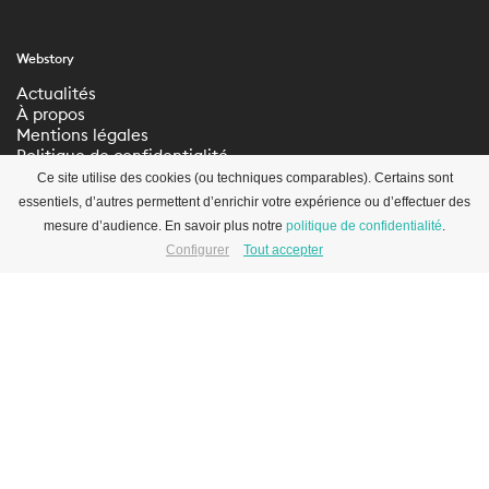
Webstory
Actualités
À propos
Mentions légales
Politique de confidentialité
Paramètres de
Ce site utilise des cookies (ou techniques comparables). Certains sont
confidentialité
essentiels, d’autres permettent d’enrichir votre expérience ou d’effectuer des
mesure d’audience. En savoir plus notre
politique de confidentialité
.
Configurer
Tout accepter
S’inscrire à la newsletter
© 2012-2026 WEBSTORY –
SITE
ABOUT BLANK
info@webstory.ch