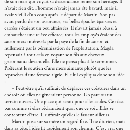
de son mari qui voyait sa descendance renier son héritage. Il
n’avait rien dit, l’homme n’avait jamais été bavard, mais il
avait vieilli d’un coup après le départ de Martin. Son pas
avait perdu de son assurance, ses belles épaules épaisses et
carrées s’étaient un peu affaissées. Il n’avait jamais réussi à
embaucher une relève efficace, tous les employés étaient des
saisonniers intéressés par la paye de la fin de saison et
nullement par la pérennisation de l’exploitation. Magda
repensait à tout cela en voyant son fils aux cheveux
grisonnants devant elle. Elle ne pensa plus à le sermonner.
Préférant le soutien d’une mère aimante plutôt que les
reproches d’une femme aigrie. Elle lui expliqua donc son idée
:
– Peut-être qu’il suffirait de déplacer ces créatures dans un
endroit où elles ne gêneraient personne. Un parc ou un
terrain ouvert. Une place qui serait pour elles seules. Ce n’est
pas comme si elles réclamaient quoi que ce soit. Elles se
contentent d’être. Il suffirait qu’elles le fassent ailleurs.
Martin posa sur sa mère un regard fixe. Il ne dit rien, mais
dans sa tête, l’idée fit rapidement son chemin. C’est vrai que