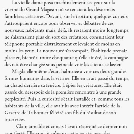
La vieille dame posa machinalement ses yeux sur la
vitrine du Grand Magasin où se tenaient les désormais
familières créatures. Devant, sur le trottoir, quelques curieux
s’attroupaient encore pour observer et débattre de ces
nouveaux habitants mais, déjà, ils restaient moins longtemps,
ne s’alarmaient plus du sort des créatures, consultaient leur
téléphone portable distraitement et levaient de moins en
moins les yeux. La nouveauté s’estompait, l’habitude prenait
place et, bientôt, toute choquante qu’elle ait été, la campagne
devrait être changée sous peine de voir les clients se lasser.
Magda elle-même s’était habituée à voir ces deux grandes
formes humaines dans la vitrine. Elle en avait passé du temps,
au chaud derrière sa fenêtre, à épier les créatures. Elle était
passée du désespoir de la première rencontre à une grande
perplexité. Puis la curiosité s’était installée et, comme tous les
habitants de la ville, elle avait lu avec intérêt l’article de la
Gazette de Tribom et félicité son fils du résultat de son
interview.
– Clair, aimable et concis ! avait rétorqué ce dernier non
sans fierté. Elle voulait m’avoir, cette petite, avec des