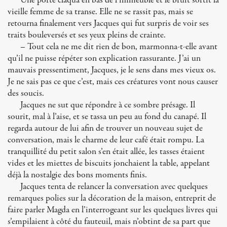
Une porte claqua en bas de l’immeuble et le bruit sortit la
vieille femme de sa transe. Elle ne se rassit pas, mais se
retourna finalement vers Jacques qui fut surpris de voir ses
traits bouleversés et ses yeux pleins de crainte.
– Tout cela ne me dit rien de bon, marmonna-t-elle avant
qu’il ne puisse répéter son explication rassurante. J’ai un
mauvais pressentiment, Jacques, je le sens dans mes vieux os.
Je ne sais pas ce que c’est, mais ces créatures vont nous causer
des soucis.
Jacques ne sut que répondre à ce sombre présage. Il
sourit, mal à l’aise, et se tassa un peu au fond du canapé. Il
regarda autour de lui afin de trouver un nouveau sujet de
conversation, mais le charme de leur café était rompu. La
tranquillité du petit salon s’en était allée, les tasses étaient
vides et les miettes de biscuits jonchaient la table, appelant
déjà la nostalgie des bons moments finis.
Jacques tenta de relancer la conversation avec quelques
remarques polies sur la décoration de la maison, entreprit de
faire parler Magda en l’interrogeant sur les quelques livres qui
s’empilaient à côté du fauteuil, mais n’obtint de sa part que