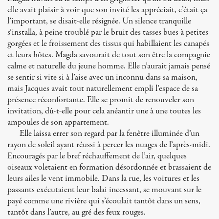
elle avait plaisir à voir que son invité les appréciait, c’était ça
l’important, se disait-elle résignée. Un silence tranquille
s’installa, à peine troublé par le bruit des tasses bues à petites
gorgées et le froissement des tissus qui habillaient les canapés
et leurs hôtes. Magda savourait de tout son être la compagnie
calme et naturelle du jeune homme. Elle n’aurait jamais pensé
se sentir si vite si à l’aise avec un inconnu dans sa maison,
mais Jacques avait tout naturellement empli l’espace de sa
présence réconfortante. Elle se promit de renouveler son
invitation, dû-t-elle pour cela anéantir une à une toutes les
ampoules de son appartement.
Elle laissa errer son regard par la fenêtre illuminée d’un
rayon de soleil ayant réussi à percer les nuages de l’après-midi.
Encouragés par le bref réchauffement de l’air, quelques
oiseaux voletaient en formation désordonnée et brassaient de
leurs ailes le vent immobile. Dans la rue, les voitures et les
passants exécutaient leur balai incessant, se mouvant sur le
payé comme une rivière qui s’écoulait tantôt dans un sens,
tantôt dans l’autre, au gré des feux rouges.