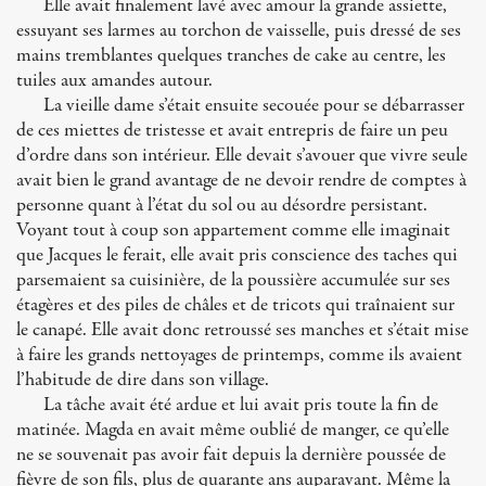
Elle avait finalement lavé avec amour la grande assiette,
essuyant ses larmes au torchon de vaisselle, puis dressé de ses
mains tremblantes quelques tranches de cake au centre, les
tuiles aux amandes autour.
La vieille dame s’était ensuite secouée pour se débarrasser
de ces miettes de tristesse et avait entrepris de faire un peu
d’ordre dans son intérieur. Elle devait s’avouer que vivre seule
avait bien le grand avantage de ne devoir rendre de comptes à
personne quant à l’état du sol ou au désordre persistant.
Voyant tout à coup son appartement comme elle imaginait
que Jacques le ferait, elle avait pris conscience des taches qui
parsemaient sa cuisinière, de la poussière accumulée sur ses
étagères et des piles de châles et de tricots qui traînaient sur
le canapé. Elle avait donc retroussé ses manches et s’était mise
à faire les grands nettoyages de printemps, comme ils avaient
l’habitude de dire dans son village.
La tâche avait été ardue et lui avait pris toute la fin de
matinée. Magda en avait même oublié de manger, ce qu’elle
ne se souvenait pas avoir fait depuis la dernière poussée de
fièvre de son fils, plus de quarante ans auparavant. Même la