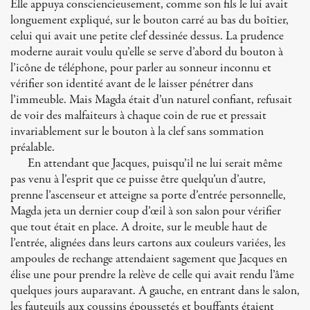
Elle appuya consciencieusement, comme son fils le lui avait
longuement expliqué, sur le bouton carré au bas du boîtier,
celui qui avait une petite clef dessinée dessus. La prudence
moderne aurait voulu qu’elle se serve d’abord du bouton à
l’icône de téléphone, pour parler au sonneur inconnu et
vérifier son identité avant de le laisser pénétrer dans
l’immeuble. Mais Magda était d’un naturel confiant, refusait
de voir des malfaiteurs à chaque coin de rue et pressait
invariablement sur le bouton à la clef sans sommation
préalable.
En attendant que Jacques, puisqu’il ne lui serait même
pas venu à l’esprit que ce puisse être quelqu’un d’autre,
prenne l’ascenseur et atteigne sa porte d’entrée personnelle,
Magda jeta un dernier coup d’œil à son salon pour vérifier
que tout était en place. A droite, sur le meuble haut de
l’entrée, alignées dans leurs cartons aux couleurs variées, les
ampoules de rechange attendaient sagement que Jacques en
élise une pour prendre la relève de celle qui avait rendu l’âme
quelques jours auparavant. A gauche, en entrant dans le salon,
les fauteuils aux coussins époussetés et bouffants étaient