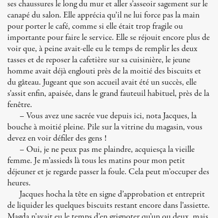
ses chaussures le long du mur et aller s’asseoir sagement sur le
canapé du salon. Elle apprécia qu’il ne lui force pas la main
pour porter le café, comme si elle était trop fragile ou
importante pour faire le service. Elle se réjouit encore plus de
voir que, à peine avait-elle eu le temps de remplir les deux
tasses et de reposer la cafetière sur sa cuisinière, le jeune
homme avait déjà englouti près de la moitié des biscuits et
du gâteau. Jugeant que son accueil avait été un succès, elle
s’assit enfin, apaisée, dans le grand fauteuil habituel, près de la
fenêtre.
– Vous avez une sacrée vue depuis ici, nota Jacques, la
bouche à moitié pleine. Pile sur la vitrine du magasin, vous
devez en voir défiler des gens !
– Oui, je ne peux pas me plaindre, acquiesça la vieille
femme. Je m’assieds là tous les matins pour mon petit
déjeuner et je regarde passer la foule. Cela peut m’occuper des
heures.
Jacques hocha la tête en signe d’approbation et entreprit
de liquider les quelques biscuits restant encore dans l’assiette.
Magda n’avait eu le temps d’en grignoter qu’un ou deux, mais