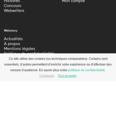
Histoires
Mon compte
Concours
Webwriters
Webstory
Actualités
À propos
Mentions légales
Politique de confidentialité
Paramètres de
Ce site utilise des cookies (ou techniques comparables). Certains sont
confidentialité
essentiels, d’autres permettent d’enrichir votre expérience ou d’effectuer des
mesure d’audience. En savoir plus notre
politique de confidentialité
.
Configurer
Tout accepter
S’inscrire à la newsletter