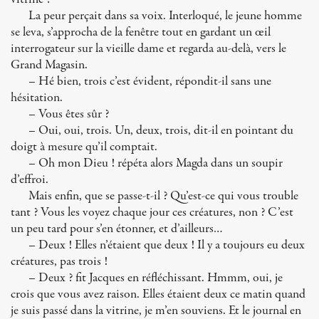
La peur perçait dans sa voix. Interloqué, le jeune homme
se leva, s’approcha de la fenêtre tout en gardant un œil
interrogateur sur la vieille dame et regarda au-delà, vers le
Grand Magasin.
– Hé bien, trois c’est évident, répondit-il sans une
hésitation.
– Vous êtes sûr ?
– Oui, oui, trois. Un, deux, trois, dit-il en pointant du
doigt à mesure qu’il comptait.
– Oh mon Dieu ! répéta alors Magda dans un soupir
d’effroi.
Mais enfin, que se passe-t-il ? Qu’est-ce qui vous trouble
tant ? Vous les voyez chaque jour ces créatures, non ? C’est
un peu tard pour s’en étonner, et d’ailleurs…
– Deux ! Elles n’étaient que deux ! Il y a toujours eu deux
créatures, pas trois !
– Deux ? fit Jacques en réfléchissant. Hmmm, oui, je
crois que vous avez raison. Elles étaient deux ce matin quand
je suis passé dans la vitrine, je m’en souviens. Et le journal en