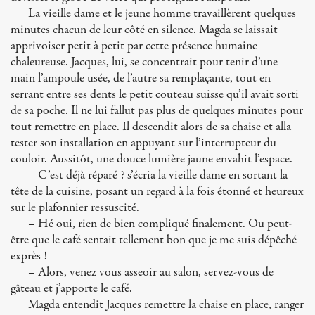
La vieille dame et le jeune homme travaillèrent quelques
minutes chacun de leur côté en silence. Magda se laissait
apprivoiser petit à petit par cette présence humaine
chaleureuse. Jacques, lui, se concentrait pour tenir d’une
main l’ampoule usée, de l’autre sa remplaçante, tout en
serrant entre ses dents le petit couteau suisse qu’il avait sorti
de sa poche. Il ne lui fallut pas plus de quelques minutes pour
tout remettre en place. Il descendit alors de sa chaise et alla
tester son installation en appuyant sur l’interrupteur du
couloir. Aussitôt, une douce lumière jaune envahit l’espace.
– C’est déjà réparé ? s’écria la vieille dame en sortant la
tête de la cuisine, posant un regard à la fois étonné et heureux
sur le plafonnier ressuscité.
– Hé oui, rien de bien compliqué finalement. Ou peut-
être que le café sentait tellement bon que je me suis dépêché
exprès !
– Alors, venez vous asseoir au salon, servez-vous de
gâteau et j’apporte le café.
Magda entendit Jacques remettre la chaise en place, ranger