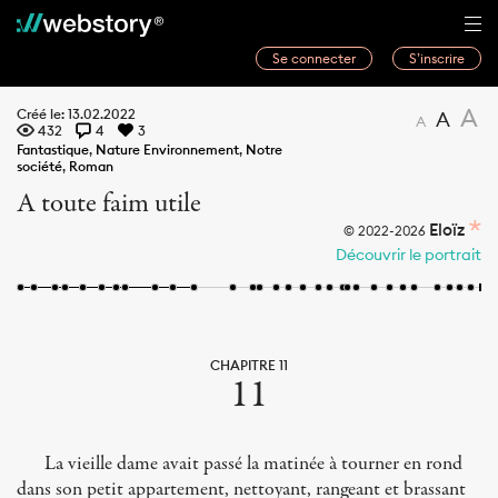
Se connecter
S’inscrire
Histoires
A
Créé le: 13.02.2022
A
A
432
4
3
Webwriters
Fantastique
,
Nature Environnement
,
Notre
société
,
Roman
Concours
A toute faim utile
Actualités
Eloïz
© 2022-2026
Découvrir le portrait
À propos
CHAPITRE 11
11
La vieille dame avait passé la matinée à tourner en rond
dans son petit appartement, nettoyant, rangeant et brassant