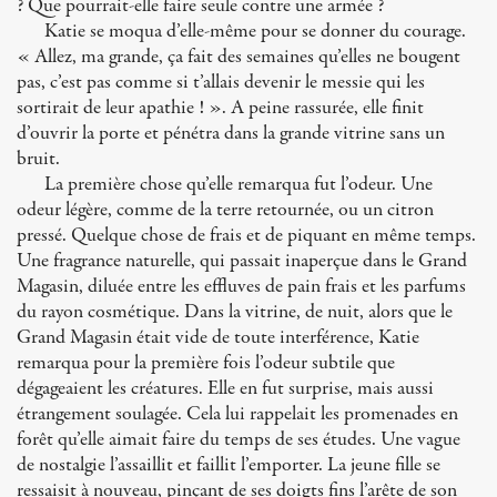
? Que pourrait-elle faire seule contre une armée ?
Katie se moqua d’elle-même pour se donner du courage.
« Allez, ma grande, ça fait des semaines qu’elles ne bougent
pas, c’est pas comme si t’allais devenir le messie qui les
sortirait de leur apathie ! ». A peine rassurée, elle finit
d’ouvrir la porte et pénétra dans la grande vitrine sans un
bruit.
La première chose qu’elle remarqua fut l’odeur. Une
odeur légère, comme de la terre retournée, ou un citron
pressé. Quelque chose de frais et de piquant en même temps.
Une fragrance naturelle, qui passait inaperçue dans le Grand
Magasin, diluée entre les effluves de pain frais et les parfums
du rayon cosmétique. Dans la vitrine, de nuit, alors que le
Grand Magasin était vide de toute interférence, Katie
remarqua pour la première fois l’odeur subtile que
dégageaient les créatures. Elle en fut surprise, mais aussi
étrangement soulagée. Cela lui rappelait les promenades en
forêt qu’elle aimait faire du temps de ses études. Une vague
de nostalgie l’assaillit et faillit l’emporter. La jeune fille se
ressaisit à nouveau, pinçant de ses doigts fins l’arête de son