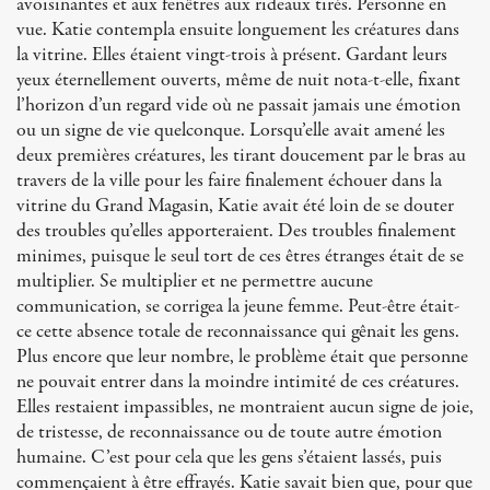
avoisinantes et aux fenêtres aux rideaux tirés. Personne en
vue. Katie contempla ensuite longuement les créatures dans
la vitrine. Elles étaient vingt-trois à présent. Gardant leurs
yeux éternellement ouverts, même de nuit nota-t-elle, fixant
l’horizon d’un regard vide où ne passait jamais une émotion
ou un signe de vie quelconque. Lorsqu’elle avait amené les
deux premières créatures, les tirant doucement par le bras au
travers de la ville pour les faire finalement échouer dans la
vitrine du Grand Magasin, Katie avait été loin de se douter
des troubles qu’elles apporteraient. Des troubles finalement
minimes, puisque le seul tort de ces êtres étranges était de se
multiplier. Se multiplier et ne permettre aucune
communication, se corrigea la jeune femme. Peut-être était-
ce cette absence totale de reconnaissance qui gênait les gens.
Plus encore que leur nombre, le problème était que personne
ne pouvait entrer dans la moindre intimité de ces créatures.
Elles restaient impassibles, ne montraient aucun signe de joie,
de tristesse, de reconnaissance ou de toute autre émotion
humaine. C’est pour cela que les gens s’étaient lassés, puis
commençaient à être effrayés. Katie savait bien que, pour que