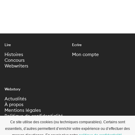
Lire
Ecrire
Histoires
Mon compte
Concours
Webwriters
Webstory
Actualités
À propos
Mentions légales
Politique de confidentialité
Paramètres de
Ce site utilise des cookies (ou techniques comparables). Certains sont
confidentialité
essentiels, d’autres permettent d’enrichir votre expérience ou d’effectuer des