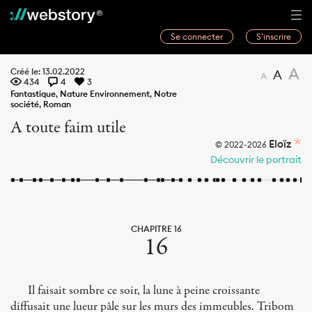
Se connecter
S’inscrire
Histoires
A
Créé le: 13.02.2022
A
A
434
4
3
Webwriters
Fantastique
,
Nature Environnement
,
Notre
société
,
Roman
Concours
A toute faim utile
Actualités
Eloïz
© 2022-2026
Découvrir le portrait
À propos
CHAPITRE 16
16
Il faisait sombre ce soir, la lune à peine croissante
diffusait une lueur pâle sur les murs des immeubles. Tribom