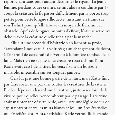
rapprochant sans pour autant détourner le regard. La jeune
femme, perdant toute crainte, se mit alors à conduire par à-
coups la créature, la fit passer difficilement par la porte, trop
petite pour cette longue silhouette, insistant en tirant sur
son T-shirt pour qu’elle trouve un moyen de franchir cet
obstacle. Après de longues minutes d’effort, Katie se retrouva
dehors avec la créature qu’elle tenait par la manche.
Elle eut une seconde d’hésitation en lâchant sa proie,
s’attendant à nouveau à la voir réagir au changement de décor,
à l’air froid de cette nuit d’hiver ou à la lumière tamisée de la
lune. Mais rien ne se passa. La créature resta debout là où
Katie avait cessé de la tirer, les yeux fixant un horizon
invisible, impassible sur ses longues jambes.
Cela lui prit une bonne partie de la nuit, mais Katie finit
par faire sortir une par une toutes les créatures de la vitrine.
Elle les déposa au hasard sur le trottoir, juste assez loin de la
vitrine pour qu’elles n’encombrent pas le passage. La vitrine
était maintenant déserte, vide, avec juste une légère odeur de
sapin flottant entre les murs blancs et les lumières éternelles
qui s’y reflétaient. Alors, satisfaite, Katie verrouilla la grande