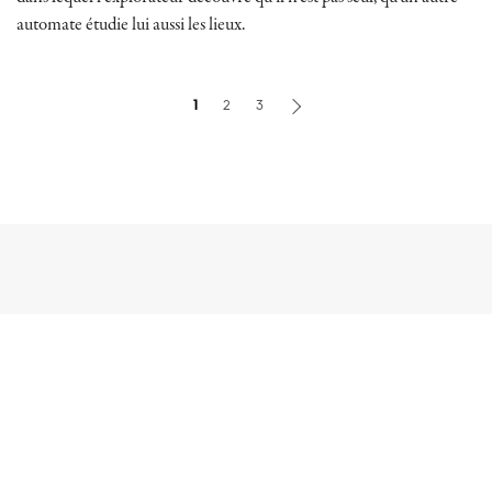
automate étudie lui aussi les lieux.
1
2
3