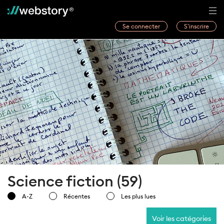
Se connecter
S’inscrire
Histoires
Webwriters
Concours
Actualités
À propos
Science fiction (59)
A-Z
Récentes
Les plus lues
Voir les catégories