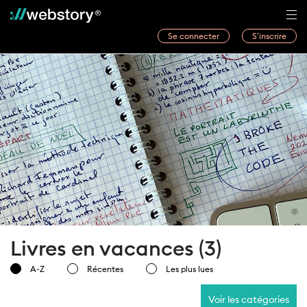
Se connecter
S’inscrire
Histoires
Webwriters
Concours
Actualités
À propos
Livres en vacances (3)
A-Z
Récentes
Les plus lues
Voir les catégories