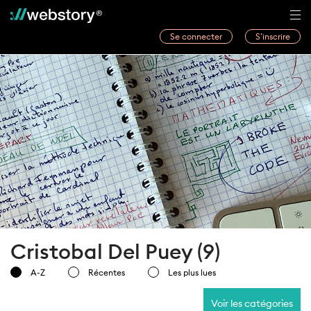
Se connecter
S’inscrire
Histoires
Webwriters
Concours
Actualités
À propos
Cristobal Del Puey (9)
A-Z
Récentes
Les plus lues
Voir les catégories