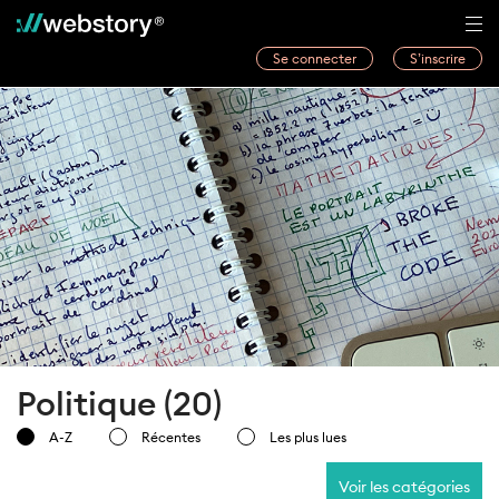
Se connecter
S’inscrire
Histoires
Webwriters
Concours
Actualités
À propos
Politique (20)
A-Z
Récentes
Les plus lues
Voir les catégories