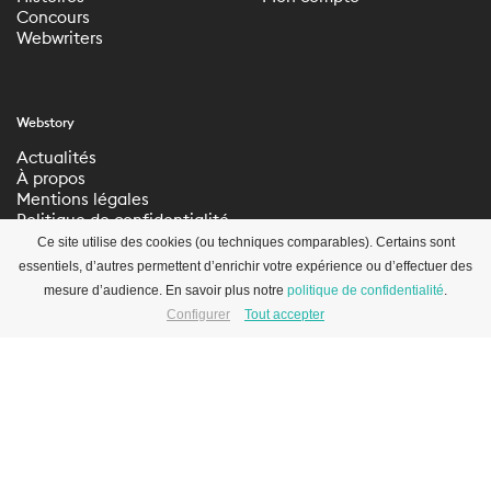
Concours
Webwriters
Webstory
Actualités
À propos
Mentions légales
Politique de confidentialité
Paramètres de
Ce site utilise des cookies (ou techniques comparables). Certains sont
confidentialité
essentiels, d’autres permettent d’enrichir votre expérience ou d’effectuer des
mesure d’audience. En savoir plus notre
politique de confidentialité
.
Configurer
Tout accepter
S’inscrire à la newsletter