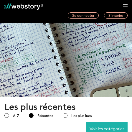
Se connecter
S’inscrire
Histoires
Webwriters
Concours
Actualités
À propos
Les plus récentes
A-Z
Récentes
Les plus lues
Voir les catégories