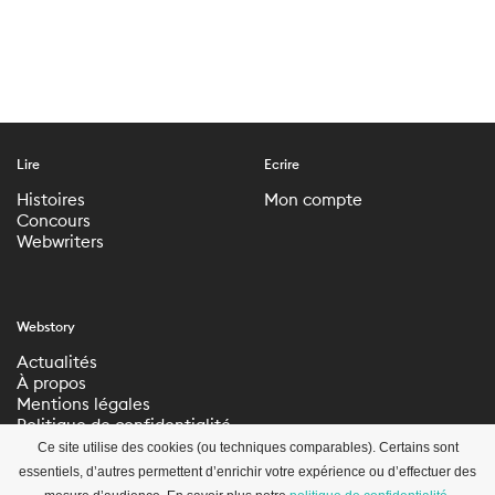
Lire
Ecrire
Histoires
Mon compte
Concours
Webwriters
Webstory
Actualités
À propos
Mentions légales
Politique de confidentialité
Paramètres de
Ce site utilise des cookies (ou techniques comparables). Certains sont
confidentialité
essentiels, d’autres permettent d’enrichir votre expérience ou d’effectuer des