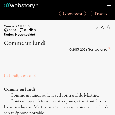
Se connecter
S’inscrire
Histoires
A
Créé le: 23.11.2013
A
A
6434
0
0
Webwriters
Fiction
,
Notre société
Comme un lundi
Concours
Scribaland
© 2013-2026
Actualités
À propos
Le lundi, c’est dur!
Comme un lundi
Comme un lundi ou le réveil contrarié de Martine.
Contrairement à tous les autres jours, et surtout à tous
les autres lundis, Martine se réveilla avant son réveil, celui de
son téléphone portable.