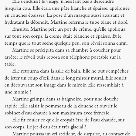
Elle s’enduisit le visage, n’hésitant pas à descendre
jusqu’au cou. Elle étala une pâte blanche et épaisse, appliquée
en couches épaisses. La pose d’un masque aussi apaisant et
hydratant la détendit. Martine referma le tube blanc et doré.
Ensuite, Martine prit un pot de crème, qu’elle appliqua
sur tout son corps, la crème était blanche et épaisse. Et le
temps que le tout sèche quelque peu, son réveil sonna enfin.
Martine se précipita dans sa chambre à coucher pour
arrêter le réveil puis reposa son téléphone portable sur la
table.
Elle retourna dans la salle de bain. Elle ne put s’empêcher
de jeter un coup d’œil dans le long miroir mural. Elle sourit
en découvrant son image dans le miroir. Elle ressemblait à
une momie !
Martine grimpa dans sa baignoire, pour une douche
rapide. Elle saisit le pommeau de la douche et ouvrit le
robinet d’eau chaude à son maximum avec frénésie.
Elle fit couler ce qu’elle croyait être de l’eau chaude, sur
son corps. Le jet d’eau était très glacial !
Martine poussa un cri strident, de surprise, au contact de