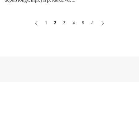
depuis longtemps, j'ai perdu de vue…
1
2
3
4
5
6