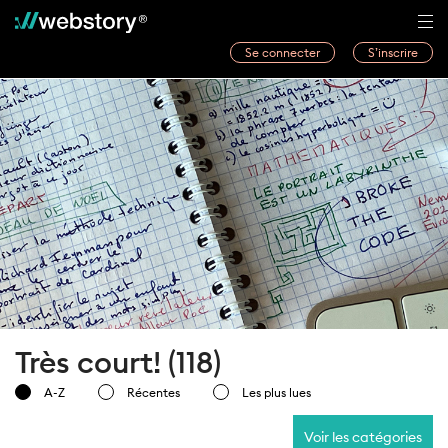
Se connecter
S’inscrire
Histoires
Webwriters
Concours
Actualités
À propos
Très court! (118)
A-Z
Récentes
Les plus lues
Voir les catégories