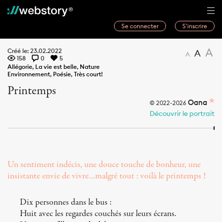
Se connecter
S’inscrire
Histoires
A
Créé le: 23.02.2022
A
A
158
0
5
Webwriters
Allégorie
,
La vie est belle
,
Nature
Environnement
,
Poésie
,
Très court!
Concours
Printemps
Actualités
Oana
© 2022-2026
Découvrir le portrait
À propos
Un sentiment indécis, une douce touche de bonheur, une
insistante envie de vivre…malgré tout : voilà le printemps !
Dix personnes dans le bus :
Huit avec les regardes couchés sur leurs écrans.