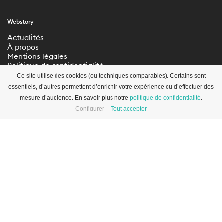
Webstory
Actualités
À propos
Mentions légales
Politique de confidentialité
Paramètres de
Ce site utilise des cookies (ou techniques comparables). Certains sont
confidentialité
essentiels, d’autres permettent d’enrichir votre expérience ou d’effectuer des
mesure d’audience. En savoir plus notre
politique de confidentialité
.
Configurer
Tout accepter
S’inscrire à la newsletter
© 2012-2026 WEBSTORY –
SITE
ABOUT BLANK
info@webstory.ch