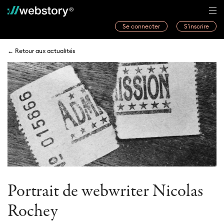
Se connecter
S’inscrire
Histoires
← Retour aux actualités
Webwriters
Concours
Actualités
À propos
Portrait de webwriter Nicolas
Rochey