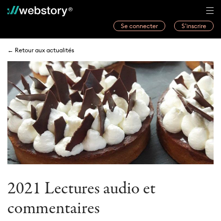
Se connecter
S’inscrire
Histoires
← Retour aux actualités
Webwriters
Concours
Actualités
À propos
2021 Lectures audio et
commentaires