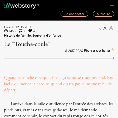
Se connecter
S’inscrire
Histoires
A
Créé le: 12.06.2017
A
A
3165
2
3
Webwriters
Histoire de famille
,
Souvenir d'enfance
Le “Touché-coulé”
Concours
Pierre de lune
© 2017-2026
Actualités
À propos
Quand je touche quelque chose, ça se passe toujours mal. Pas
facile de mener sa barque, quand on n’a pas la bonne mise de
départ…
J’arrive dans la salle d’audience par l’entrée des artistes, les
pieds nus, éraflés dans mes godasses. Je me demande
comment ce serait, le contact du tapis rouge des célébrités