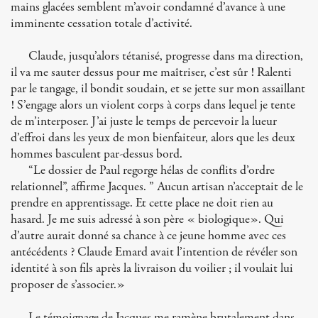
mains glacées semblent m’avoir condamné d’avance à une
imminente cessation totale d’activité.
Claude, jusqu’alors tétanisé, progresse dans ma direction,
il va me sauter dessus pour me maîtriser, c’est sûr ! Ralenti
par le tangage, il bondit soudain, et se jette sur mon assaillant
! S’engage alors un violent corps à corps dans lequel je tente
de m’interposer. J’ai juste le temps de percevoir la lueur
d’effroi dans les yeux de mon bienfaiteur, alors que les deux
hommes basculent par-dessus bord.
“Le dossier de Paul regorge hélas de conflits d’ordre
relationnel”, affirme Jacques. ” Aucun artisan n’acceptait de le
prendre en apprentissage. Et cette place ne doit rien au
hasard. Je me suis adressé à son père « biologique». Qui
d’autre aurait donné sa chance à ce jeune homme avec ces
antécédents ? Claude Emard avait l’intention de révéler son
identité à son fils après la livraison du voilier ; il voulait lui
proposer de s’associer.»
Le témoignage de Jacques me ramène brutalement dans