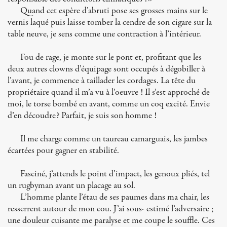
Quand cet espère d’abruti pose ses grosses mains sur le
vernis laqué puis laisse tomber la cendre de son cigare sur la
table neuve, je sens comme une contraction à l’intérieur.
Fou de rage, je monte sur le pont et, profitant que les
deux autres clowns d’équipage sont occupés à dégobiller à
l’avant, je commence à taillader les cordages. La tête du
propriétaire quand il m’a vu à l’oeuvre ! Il s’est approché de
moi, le torse bombé en avant, comme un coq excité. Envie
d’en découdre? Parfait, je suis son homme !
Il me charge comme un taureau camarguais, les jambes
écartées pour gagner en stabilité.
Fasciné, j’attends le point d’impact, les genoux pliés, tel
un rugbyman avant un placage au sol.
L’homme plante l’étau de ses paumes dans ma chair, les
resserrent autour de mon cou. J’ai sous- estimé l’adversaire ;
une douleur cuisante me paralyse et me coupe le souffle. Ces