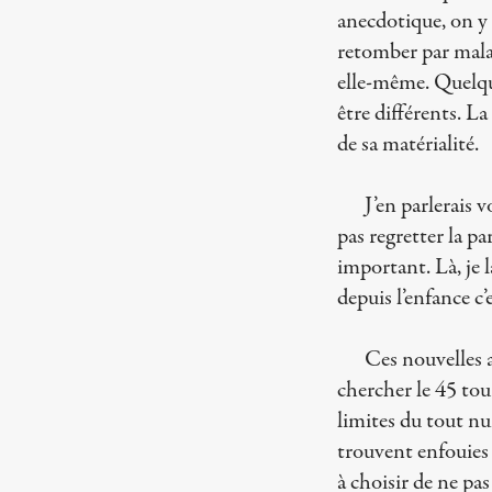
anecdotique, on y 
retomber par malad
elle-même. Quelqu’u
être différents. La
de sa matérialité.
J’en parlerais 
pas regretter la p
important. Là, je 
depuis l’enfance c’e
Ces nouvelles a
chercher le 45 tour
limites du tout num
trouvent enfouies
à choisir de ne pa