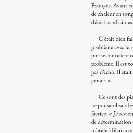
François. Avant ce
de chaleur en song
d’été. Le refrain e
C’était bien fa
problème avec le re
puisse connaître ce 
problème. Il est to
pas d’écho. Il éta
jamais ».
Ce sont des pis
responsabilisais l
factice. « Je revi
de détermination c
m’atèle à l’écritur