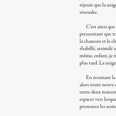
réjouir que la nei
résoudre.
C’est ainsi que
pressentant que to
la chanson et le c
rhabillé, assimilé 
même, enfant, je ne
plus tard. La neig
En écoutant la 
alors toute neuve 
entre deux maisons 
espaces vers lesque
prononce les noms