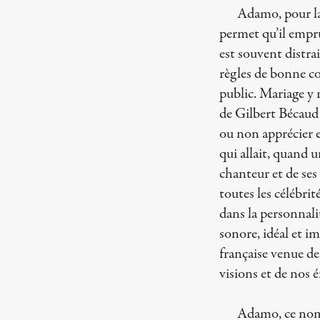
Adamo, pour la 
permet qu’il empru
est souvent distr
règles de bonne co
public. Mariage y r
de Gilbert Bécaud 
ou non apprécier et
qui allait, quand u
chanteur et de se
toutes les célébri
dans la personnali
sonore, idéal et 
française venue de
visions et de nos 
Adamo, ce nom 