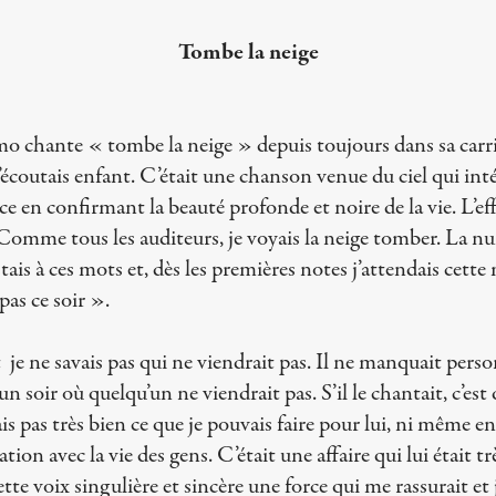
Tombe la neige
o chante « tombe la neige » depuis toujours dans sa carri
’écoutais enfant. C’était une chanson venue du ciel qui intégr
ce en confirmant la beauté profonde et noire de la vie. L’ef
Comme tous les auditeurs, je voyais la neige tomber. La nui
stais à ces mots et, dès les premières notes j’attendais cette
pas ce soir ».
et je ne savais pas qui ne viendrait pas. Il ne manquait per
 un soir où quelqu’un ne viendrait pas. S’il le chantait, c’est 
ais pas très bien ce que je pouvais faire pour lui, ni même 
ation avec la vie des gens. C’était une affaire qui lui était t
tte voix singulière et sincère une force qui me rassurait et 