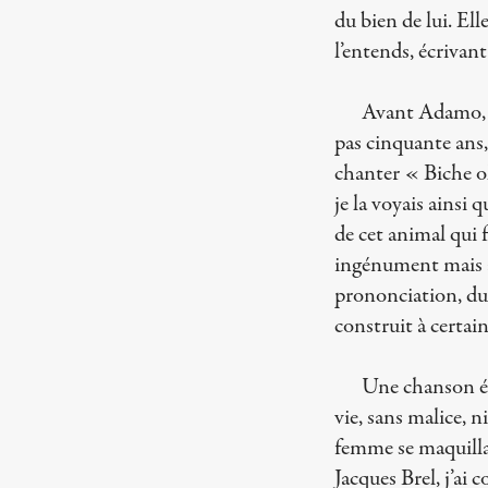
du bien de lui. Ell
l’entends, écrivan
Avant Adamo, n
pas cinquante ans,
chanter « Biche oh
je la voyais ainsi 
de cet animal qui f
ingénument mais av
prononciation, du 
construit à certai
Une chanson ét
vie, sans malice, 
femme se maquillan
Jacques Brel, j’a