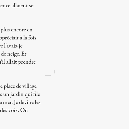
ence allaient se
s plus encore en
réciait à la fois
 l’avais-je
 de neige. Et
’il allait prendre
1
 place de village
 un jardin qui file
ermer. Je devine les
s des voix. On