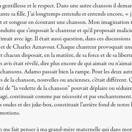
gentillesse et le respect. Dans une autre chanson il deman
nte sa fille. J’ai longtemps entendu et entends encore, « 
ait et songeur en écoutant une chanson. Mon imagination tr
nduite que s’imposait le chanteur et qu’il proposait malic
imait avec âge. Il était aussi question, dans ces discussions 
et de Charles Aznavour. Chaque chanteur provoquait une ré
 chacun disposait, en la matière, de sa force et de sa libert
n avis était révélé, dire plus encore de qui aimait ou n’aima
s chansons. Adamo passait bien la rampe. Pour les deux au
tés de la chanson, nouvelles ou anciennes, c’était différent.
té de “la vedette de la chanson” pouvait déplaire ou séduire 
imagé, continuait comme par nécessité et par enchantement
s ondes et des juke-box, constituait l’arrière fond de notre
émotions.
me fait penser à ma grand-mère maternelle qui dans mon 