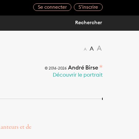
Se connecter
S’inscrire
A
A
A
André Birse
© 2016-2026
Découvrir le portrait
hanteurs et de