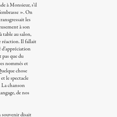
de à Monsieur, s’il
j’embrasse ». On
ansgressait les
ieusement à son
à table au salon,
action. Il fallait
é d’appréciation
it pas que du
tres nommés et
 Quelque chose
et le spectacle
. La chanson
 langage, de nos
souvenir disait