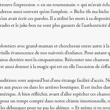
trouve l’expression « en un tournemain » qui m’avait écha
resse aussi souvent qu’on l’emploie. « Biche ôh ma biche 
n avait écrit ces paroles. Il a utilisé les mots à sa disposit
 radio et le juke-box ne sont plus garants de l’authenticité d
volontiers avec grand-maman et chercherais entre autre à l
artielle évanescence de nos naïvetés d’enfance. Pour autant q
laisse derrière moi la cinquantaine. Réécouter une chanson
st aussi donner à la magie qui est en elle l’occasion de s’effa
uditions sont aujourd’hui d’une étrange facilité d’accès. Nu
s aux puces ou dans les arrières boutiques. Il est inclus da
érique. A bien réfléchir, avant d’aller repêcher ces chanson
 pour un temps compté dans notre chimie émotionnelle, o
s les débusquer pour ne pas les abîmer. « Et même si tu rev