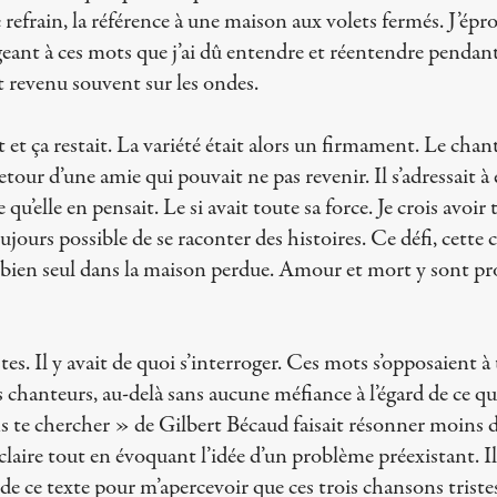
 refrain, la référence à une maison aux volets fermés. J’ép
eant à ces mots que j’ai dû entendre et réentendre pendan
st revenu souvent sur les ondes.
it et ça restait. La variété était alors un firmament. Le chan
tour d’une amie qui pouvait ne pas revenir. Il s’adressait à 
qu’elle en pensait. Le si avait toute sa force. Je crois avoir 
ujours possible de se raconter des histoires. Ce défi, cette 
it bien seul dans la maison perdue. Amour et mort y sont p
tes. Il y avait de quoi s’interroger. Ces mots s’opposaient à 
es chanteurs, au-delà sans aucune méfiance à l’égard de ce q
ens te chercher » de Gilbert Bécaud faisait résonner moins d
laire tout en évoquant l’idée d’un problème préexistant. Il 
e de ce texte pour m’apercevoir que ces trois chansons trist