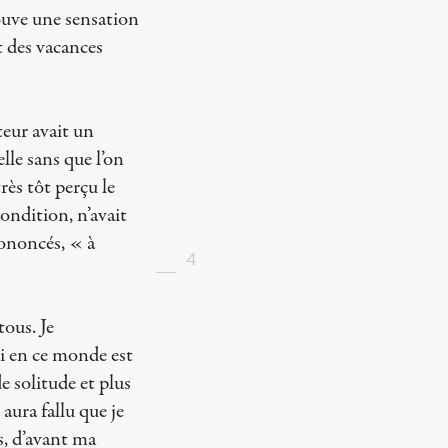
rouve une sensation
t des vacances
teur avait un
elle sans que l’on
très tôt perçu le
condition, n’avait
rononcés, « à
4
tous. Je
ui en ce monde est
e solitude et plus
aura fallu que je
es, d’avant ma