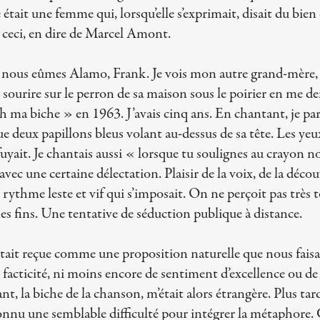
e était une femme qui, lorsqu’elle s’exprimait, disait du bien 
t ceci, en dire de Marcel Amont.
ous eûmes Alamo, Frank. Je vois mon autre grand-mère, q
 sourire sur le perron de sa maison sous le poirier en me 
 ma biche » en 1963. J’avais cinq ans. En chantant, je parl
que deux papillons bleus volant au-dessus de sa tête. Les yeu
uyait. Je chantais aussi « lorsque tu soulignes au crayon no
ec une certaine délectation. Plaisir de la voix, de la découv
rythme leste et vif qui s’imposait. On ne perçoit pas très tô
nes fins. Une tentative de séduction publique à distance.
ait reçue comme une proposition naturelle que nous faisa
ni facticité, ni moins encore de sentiment d’excellence ou d
t, la biche de la chanson, m’était alors étrangère. Plus tard
i connu une semblable difficulté pour intégrer la métaphor