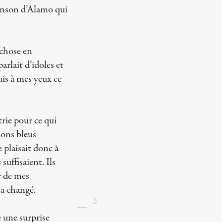
anson d’Alamo qui
 chose en
arlait d’idoles et
is à mes yeux ce
rie pour ce qui
llons bleus
 plaisait donc à
uffisaient. Ils
r de mes
i a changé.
3
e une surprise