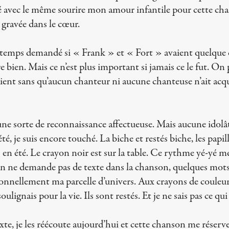
 avec le même sourire mon amour infantile pour cette ch
e gravée dans le cœur.
gtemps demandé si « Frank » et « Fort » avaient quelque
bien. Mais ce n’est plus important si jamais ce le fut. On p
ient sans qu’aucun chanteur ni aucune chanteuse n’ait acqu
une sorte de reconnaissance affectueuse. Mais aucune idolât
été, je suis encore touché. La biche et restés biche, les papi
 en été. Le crayon noir est sur la table. Ce rythme yé-yé me
n ne demande pas de texte dans la chanson, quelques mots s
nnellement ma parcelle d’univers. Aux crayons de couleu
 soulignais pour la vie. Ils sont restés. Et je ne sais pas ce qu
xte, je les réécoute aujourd’hui et cette chanson me réserv