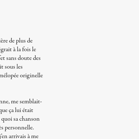
ère de plus de
ait à la fois le
fet sans doute des
t sous les
 mélopée originelle
sonne, me semblait-
que ça lui était
en quoi sa chanson
rès personnelle.
j’en arrivais à me