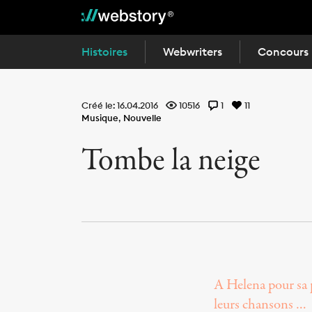
Histoires
Webwriters
Concours
Créé le: 16.04.2016
10516
1
11
Musique
,
Nouvelle
Tombe la neige
A Helena pour sa p
leurs chansons …