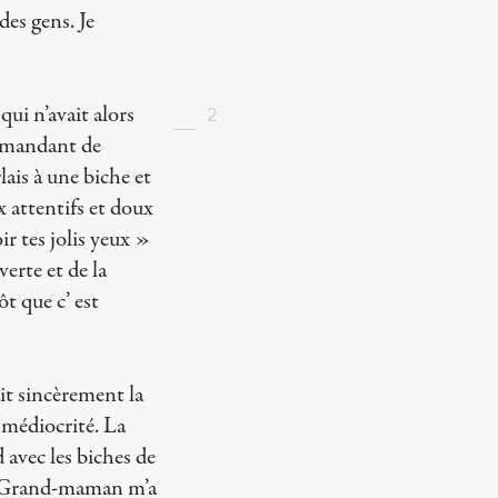
des gens. Je
ui n’avait alors
2
demandant de
ais à une biche et
x attentifs et doux
ir tes jolis yeux »
erte et de la
t que c’ est
it sincèrement la
e médiocrité. La
 avec les biches de
e. Grand-maman m’a