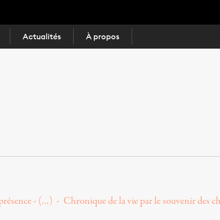
Actualités
À propos
résence - (…) - Chronique de la vie par le souvenir des c