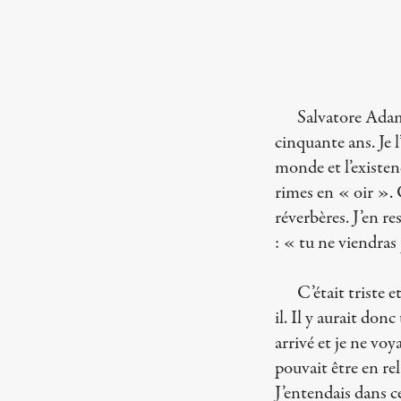
Salvatore Adam
cinquante ans. Je l
monde et l’existen
rimes en « oir ». 
réverbères. J’en re
: « tu ne viendras 
C’était triste 
il. Il y aurait donc
arrivé et je ne voy
pouvait être en rel
J’entendais dans ce