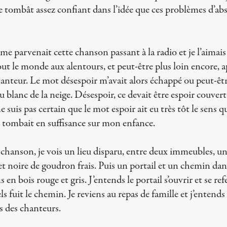
ge tombât assez confiant dans l’idée que ces problèmes d’abs
 me parvenait cette chanson passant à la radio et je l’aimai
ut le monde aux alentours, et peut-être plus loin encore, app
hanteur. Le mot désespoir m’avait alors échappé ou peut-être
au blanc de la neige. Désespoir, ce devait être espoir couvert
 suis pas certain que le mot espoir ait eu très tôt le sens qu
e tombait en suffisance sur mon enfance.
chanson, je vois un lieu disparu, entre deux immeubles, une
et noire de goudron frais. Puis un portail et un chemin dans
en bois rouge et gris. J’entends le portail s’ouvrir et se ref
ls fuit le chemin. Je reviens au repas de famille et j’entend
 des chanteurs.