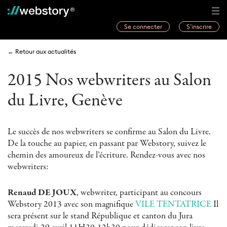
Se connecter
S’inscrire
Histoires
← Retour aux actualités
Webwriters
2015 Nos webwriters au Salon
Concours
du Livre, Genève
Actualités
À propos
Le succès de nos webwriters se confirme au Salon du Livre.
De la touche au papier, en passant par Webstory, suivez le
chemin des amoureux de l’écriture. Rendez-vous avec nos
webwriters:
Renaud DE JOUX
, webwriter, participant au concours
Webstory 2013 avec son magnifique
VILE TENTATRICE
Il
sera présent sur le stand République et canton du Jura