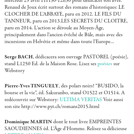
mercredi 29 avril 11H30-12h30 pour dédicacer son livre.
Renaud de Joux écrit surtout des romans d’historiques: LE
CLOCHER DE L’ABBAYE, paru en 2012. LE FILS DU
TANNEUR, paru en 2013.LES SECRETS DU CLOITRE,
paru en 2014. L’action se déroule au Moyen-Âge,
principalement dans l’ancien évêché de Bâle, mais avec des
incursions en Helvétie et même dans toute l’Europe…
Serge BACH
, dédicacera son ouvrage PASTOREL (poésie),
stand L1250 Ed. de la Maison Rose. Lisez ses
poésies
sur
Webstory
Pierre-Yves TINGUELY
, des polars noirs! “BU$IDO, la
bourse et la vie”, éd. Sakuranbo, stand O1522 et O1514. A
redécouvrir sur Webstory:
ULTIMA VERITAS
Voir aussi
son site http://www.pyt.ch/romans2015.html
Dominique MARTIN
dont le tout livre EMPREINTES
SAOUDIENNES éd. L’Âge d’Homme. Relisez sa délicieuse