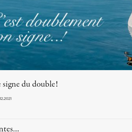
 signe du double!
12.2021
ontes…