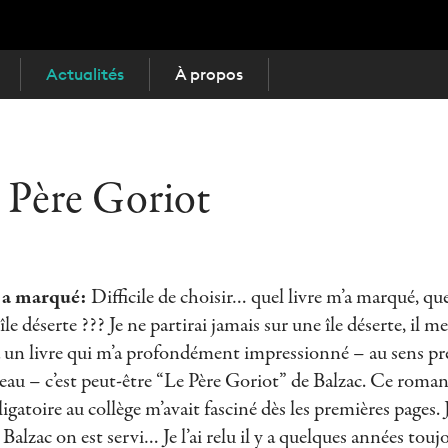
Actualités
À propos
 Père Goriot
s a marqué:
Difficile de choisir… quel livre m’a marqué, que
’île déserte ??? Je ne partirai jamais sur une île déserte, il m
 a un livre qui m’a profondément impressionné – au sens p
 peau – c’est peut-être “Le Père Goriot” de Balzac. Ce roman
atoire au collège m’avait fasciné dès les premières pages. J’
Balzac on est servi… Je l’ai relu il y a quelques années tou