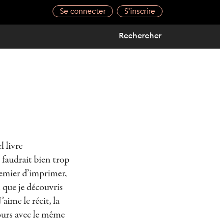
Se connecter
S’inscrire
l livre
e faudrait bien trop
remier d’imprimer,
 que je découvris
aime le récit, la
jours avec le même