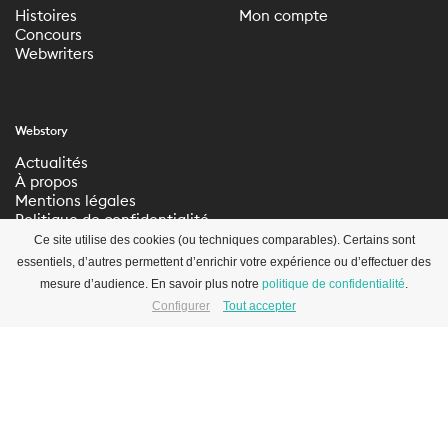
Histoires
Mon compte
Concours
Webwriters
Webstory
Actualités
À propos
Mentions légales
Politique de confidentialité
Paramètres de
Ce site utilise des cookies (ou techniques comparables). Certains sont
confidentialité
essentiels, d’autres permettent d’enrichir votre expérience ou d’effectuer des
mesure d’audience. En savoir plus notre
politique de confidentialité
.
Configurer
Tout accepter
S’inscrire à la newsletter