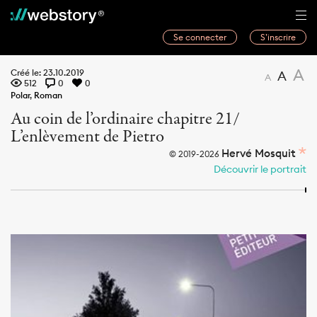
Se connecter
S’inscrire
Histoires
A
Créé le: 23.10.2019
A
A
512
0
0
Webwriters
Polar
,
Roman
Au coin de l’ordinaire chapitre 21/
Concours
L’enlèvement de Pietro
Actualités
Hervé Mosquit
© 2019-2026
Découvrir le portrait
À propos