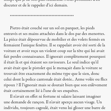
discuter et de le rappeler d’ici demain.
*******************************************
Pietro était couché sur un sol en parquet, les pieds
entravés et ses mains attachées dans le dos par des menottes.
La pièce était dépourvue de mobilier et des volets fermés en
fermaient l’unique fenêtre. Il se rappelait avoir été sorti de la
voiture et avoir reçu un violent coup sur la tête qui lui avait
fait perdre connaissance. Il ignorait complètement pourquoi
il était là et qui étaient ses ravisseurs. Le seul indice qu’il
avait était que le pistolet qui le menaçait dans la voiture se
trouvait être exactement du même type que le sien, donc
celui dont la police cantonale était dotée.. Arme volée ou flics
ripoux ? Il l’ignorait mais se doutait bien que son enlèvement
était certainement lié à l’une de ses enquêtes.
Il n’avait en effet ni fortune ni salaire laissant imaginer
une demande de rançon. Il n’avait aperçu aucun visage. Un
individu, toujours cagoulé, était venu lui glisser une barre de