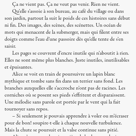
Ça ne vient pas. Ça ne veut pas venir. Rien ne vient.
Qu’elle s’assoie à son bureau, au café du village ou dans
son jardin, partout la suit le poids de ces histoires sans début
ni fin. Des images, des scènes, des scénettes. Un océan de
mots qui menacent de la submerger, mais qui filent entre ses
doigts comme l’eau d’une passoire dès qu’elle tente de s’en
saisir.
Les pages se couvrent d’encre inutile qui n’aboutit à rien.
Elles ne sont même plus blanches. Juste inutiles, inutilisables
et épuisantes.
Alice se voit en train de poursuivre un lapin blanc
mythique et tombe sans fin dans un terrier sans fond. Les
branches auxquelles elle s’accroche n’ont pas de racines. Les
corniches où se posent ses pieds s’effritent et disparaissent.
Une mélodie sans parole est portée par le vent qui la fait
tournoyer sans repos.
– Si seulement je pouvais apprendre à voler ou m’écraser
pour de bon! soupire-t-elle à chaque nouvelle turbulence.
Mais la chute se poursuit et la valse continue sans pitié.