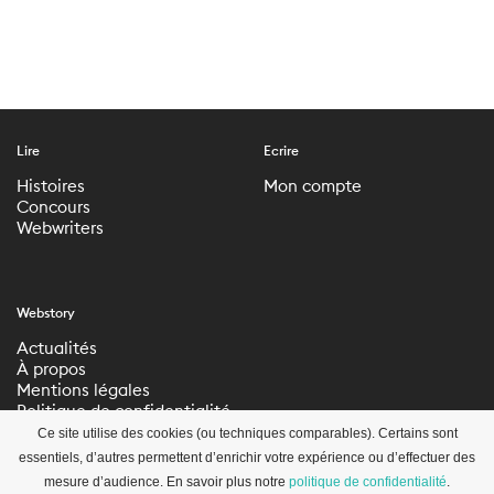
Lire
Ecrire
Histoires
Mon compte
Concours
Webwriters
Webstory
Actualités
À propos
Mentions légales
Politique de confidentialité
Paramètres de
Ce site utilise des cookies (ou techniques comparables). Certains sont
confidentialité
essentiels, d’autres permettent d’enrichir votre expérience ou d’effectuer des
mesure d’audience. En savoir plus notre
politique de confidentialité
.