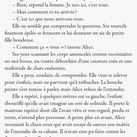
– Rien, répond la femme. Je suis ici, c’est tout.
– Mais comment es-tu arrivée?
– C’est ici que nous arrivons tous.
Elle ne semble pas comprendre la question. Ses sourcils
finement épilés se froncent et lui donnent un air de petite
fille boudeuse.
– Comment ça « tous »? insiste Alice.
Ses yeux scannant les corps amoncelés croient reconnaître
un nez bossu, un ventre débordant d’une ceinture usée et une
multitude de chats endormis.
Elle a peur, soudain, de comprendre. Elle veut se relever
pour s’enfuir, mais ne parvient qu’à trébucher. La bouche
peinte s’est remise à parler, mais Alice refuse de l’entendre.
Elle a repéré, à quelques mètres sur sa gauche, l’enfant
ébouriffé qu’elle avait imaginé un soir de solitude. Il porte le
manteau rapiécé dont elle l’avait vêtu et son regard, perdu et
triste, n’attend plus personne. A peine plus en avant, Alice
reconnaît le chien roux qui avait essayé de sauver son maître
de l’incendie de sa cabane. Il n’avait rien pu faire contre les