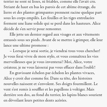
terrier ne sont ni lisses, ni friables, comme elle l’avait cru.
Striant de haut en bas les parois de cet abîme étrange, du
lierre et des plantes grimpantes prennent racine quelque part
sous les corps empilés. Les feuilles et les tiges entrelacées
forment une liane solide qui se perd dans les hauteurs. Alice
décide de s’en servir pour remonter.
Elle jette un dernier regard aux visages et aux vêtements
entassés sous ses pieds. Avant de se mettre à grimper, elle leur
lance une ultime promesse :
– Lorsque je serai sortie, je viendrai tous vous chercher!
Je vous ferai vivre de mon stylo, et vous connaîtrez les vies
merveilleuses que je vous inventerai! Moi, Alice, votre
créateur, je ne vous laisserai pas vous effacer dans l’oubli!
En gravissant échelon par échelon les plantes vivaces,
Alice y croit dur comme fer. Dans sa tête, des histoires
nouvelles naissent et s’envolent. Ses doigts fourmillent. Le
vent s’est remis à souffler et les papillons à voltiger. Mais
derrière son dos, au fond du terrier, les lapins blancs sourient
en dévoilant leurs petites dents acérées.