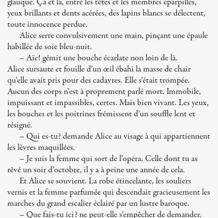
glauque. Çà et là, entre les têtes et les membres éparpillés,
yeux brillants et dents acérées, des lapins blancs se délectent,
toute innocence perdue.
Alice serre convulsivement une main, pinçant une épaule
habillée de soie bleu-nuit.
– Aïe! gémit une bouche écarlate non loin de là.
Alice sursaute et fouille d’un œil ébahi la masse de chair
qu’elle avait pris pour des cadavres. Elle s’était trompée.
Aucun des corps n’est à proprement parlé mort. Immobile,
impuissant et impassibles, certes. Mais bien vivant. Les yeux,
les bouches et les poitrines frémissent d’un souffle lent et
résigné.
– Qui es-tu? demande Alice au visage à qui appartiennent
les lèvres maquillées.
– Je suis la femme qui sort de l’opéra. Celle dont tu as
rêvé un soir d’octobre, il y a à peine une année de cela.
Et Alice se souvient. La robe étincelante, les souliers
vernis et la femme parfumée qui descendait gracieusement les
marches du grand escalier éclairé par un lustre baroque.
– Que fais-tu ici? ne peut-elle s’empêcher de demander.