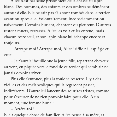
Alice n’est pas seule prisonnière de la chasse au lapin
blanc. Des hommes, des enfants et des ombres se démènent
autour d’elle. Elle ne sait pas s’ils sont tombés dans le terrier
avant ou après elle. Volontairement, inconsciemment ou
naïvement. Certains hurlent, chantent ou pleurent. D’autres
restent muets, terrassés. Alice les voit et les entend, mais
chacun reste seul, et son lapin blanc lui échappe encore et
toujours.
– Attrape-moi! Attrape-moi, Alice! siffle-t-il espiègle et
cruel.
– Je t’aurais! bouillonne la jeune fille, repartant cheveux
au vent, en piquée vers le fond de ce terrier qui semblait ne
jamais devoir arriver.
Plus elle s’enfonce, plus la foule se resserre. Il y a des
vieilles et des mélancoliques qui la regardent passer,
indifférents. D’autre lui lancent des sourires tristes, comme
pour s’excuser de ne rien pouvoir faire pour elle. A un
moment, une femme hurle :
– Arrête-toi!
Elle a quelque chose de familier. Alice pense à sa mère, sa