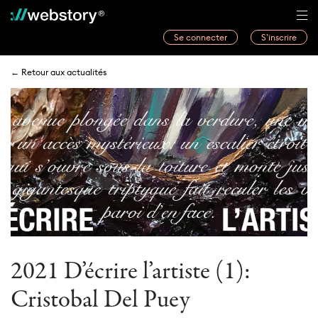
Se connecter
S’inscrire
Histoires
← Retour aux actualités
Webwriters
Concours
Actualités
À propos
2021 D’écrire l’artiste (1):
Cristobal Del Puey