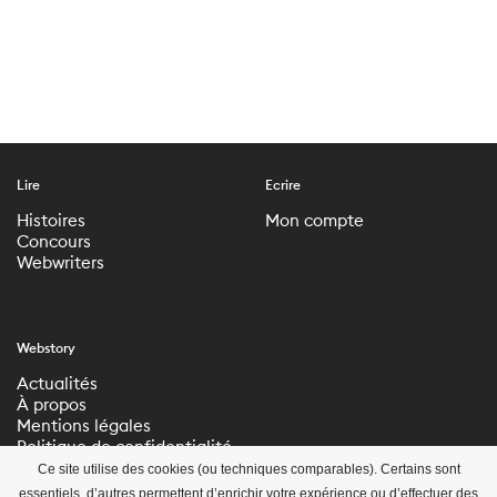
Lire
Ecrire
Histoires
Mon compte
Concours
Webwriters
Webstory
Actualités
À propos
Mentions légales
Politique de confidentialité
Paramètres de
Ce site utilise des cookies (ou techniques comparables). Certains sont
confidentialité
essentiels, d’autres permettent d’enrichir votre expérience ou d’effectuer des