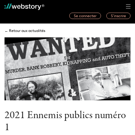
Se connecter
S’inscrire
Histoires
← Retour aux actualités
Webwriters
Concours
Actualités
À propos
2021 Ennemis publics numéro
1