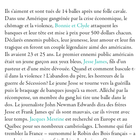
Ils s’aiment et sont tués de 14 balles après une folle cavale.
Dans une Amérique gangrénée par la crise économique, le
chômage et la violence,
Bonnie et Clyde
attaquent les
banques et leur tête est mise à prix pour 500 dollars chacun.
Déclarés ennemis publics, leur jeunesse, leur amour et leur fin
tragique en feront un couple légendaire aimé des américains.
Ils avaient 23 et 25 ans. Le premier ennemi public américain
était un jeune garçon aux yeux bleus,
Jesse James
, fils d’un
pasteur et d’une mère dévouée. Quand et comment bascule-t-
il dans la violence ? L’abandon du père, les horreurs de la
guerre de Sécession? Le jeune Jesse se tourne vers la guérilla
puis le braquage de banques jusqu’à sa mort. Alléché par la
récompense, un membre du gang lui tire une balle dans le
dos. Le journaliste John Newman Edwards dira des frères
Jesse et Frank James qu’ ils sont mauvais, car ils vivent avec
leur temps.
Jacques Mesrine
est recherché en Europe et au
Québec pour ses nombreux cambriolages. L’homme qui fait
trembler la France – surnommé le Robin des Bois français – a