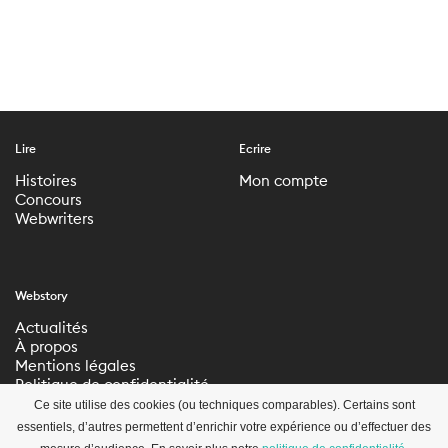
Lire
Ecrire
Histoires
Mon compte
Concours
Webwriters
Webstory
Actualités
À propos
Mentions légales
Politique de confidentialité
Paramètres de
Ce site utilise des cookies (ou techniques comparables). Certains sont
confidentialité
essentiels, d’autres permettent d’enrichir votre expérience ou d’effectuer des