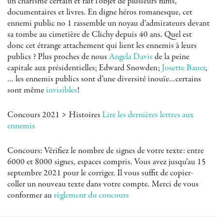
un charisme certain et fait l’objet de plusieurs films,
documentaires et livres. En digne héros romanesque, cet
ennemi public no 1 rassemble un noyau d’admirateurs devant
sa tombe au cimetière de Clichy depuis 40 ans. Quel est
donc cet étrange attachement qui lient les ennemis à leurs
publics ? Plus proches de nous
Angela Davis
de la peine
capitale aux présidentielles; Edward Snowden;
Josette Bauer
,
… les ennemis publics sont d’une diversité inouïe…certains
sont même
invisibles
!
Concours 2021 > Histoires
Lire les dernières lettres aux
ennemis
Concours: Vérifiez le nombre de signes de votre texte: entre
6000 et 8000 signes, espaces compris. Vous avez jusqu’au 15
septembre 2021 pour le corriger. Il vous suffit de copier-
coller un nouveau texte dans votre compte. Merci de vous
conformer au
règlement du concours