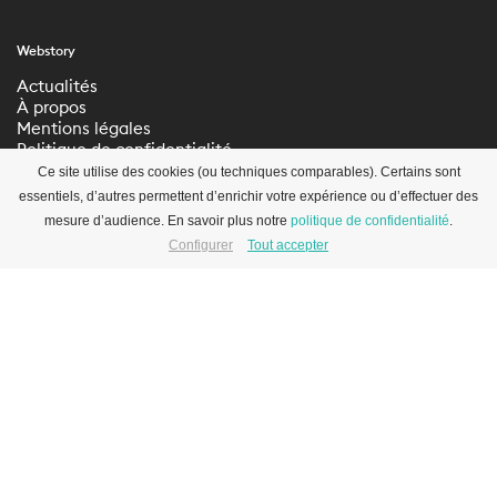
Webstory
Actualités
À propos
Mentions légales
Politique de confidentialité
Paramètres de
Ce site utilise des cookies (ou techniques comparables). Certains sont
confidentialité
essentiels, d’autres permettent d’enrichir votre expérience ou d’effectuer des
mesure d’audience. En savoir plus notre
politique de confidentialité
.
Configurer
Tout accepter
S’inscrire à la newsletter
© 2012-2026 WEBSTORY –
SITE
ABOUT BLANK
info@webstory.ch