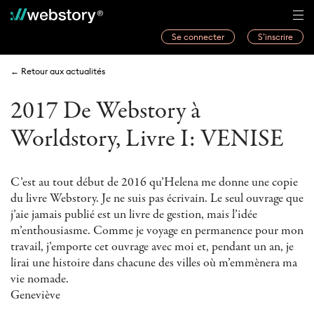
Se connecter
S’inscrire
Histoires
← Retour aux actualités
Webwriters
2017 De Webstory à
Concours
Worldstory, Livre I: VENISE
Actualités
À propos
C’est au tout début de 2016 qu’Helena me donne une copie
du livre Webstory. Je ne suis pas écrivain. Le seul ouvrage que
j’aie jamais publié est un livre de gestion, mais l’idée
m’enthousiasme. Comme je voyage en permanence pour mon
travail, j’emporte cet ouvrage avec moi et, pendant un an, je
lirai une histoire dans chacune des villes où m’emmènera ma
vie nomade.
Geneviève