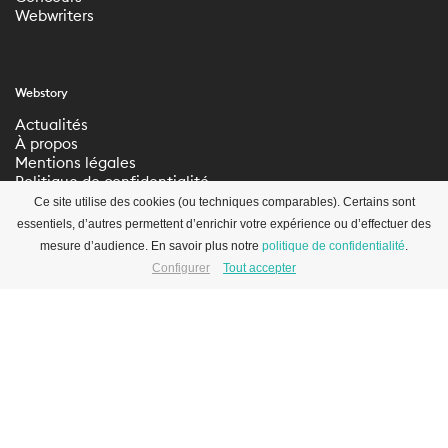
Webwriters
Webstory
Actualités
À propos
Mentions légales
Politique de confidentialité
Paramètres de
Ce site utilise des cookies (ou techniques comparables). Certains sont
confidentialité
essentiels, d’autres permettent d’enrichir votre expérience ou d’effectuer des
mesure d’audience. En savoir plus notre
politique de confidentialité
.
Configurer
Tout accepter
S’inscrire à la newsletter
© 2012-2026 WEBSTORY –
SITE
ABOUT BLANK