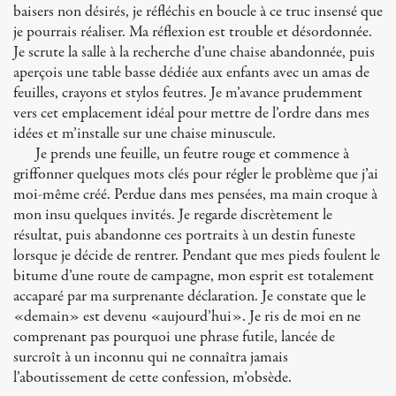
baisers non désirés, je réfléchis en boucle à ce truc insensé que
je pourrais réaliser. Ma réflexion est trouble et désordonnée.
Je scrute la salle à la recherche d’une chaise abandonnée, puis
aperçois une table basse dédiée aux enfants avec un amas de
feuilles, crayons et stylos feutres. Je m’avance prudemment
vers cet emplacement idéal pour mettre de l’ordre dans mes
idées et m’installe sur une chaise minuscule.
Je prends une feuille, un feutre rouge et commence à
griffonner quelques mots clés pour régler le problème que j’ai
moi-même créé. Perdue dans mes pensées, ma main croque à
mon insu quelques invités. Je regarde discrètement le
résultat, puis abandonne ces portraits à un destin funeste
lorsque je décide de rentrer. Pendant que mes pieds foulent le
bitume d’une route de campagne, mon esprit est totalement
accaparé par ma surprenante déclaration. Je constate que le
«demain» est devenu «aujourd’hui». Je ris de moi en ne
comprenant pas pourquoi une phrase futile, lancée de
surcroît à un inconnu qui ne connaîtra jamais
l’aboutissement de cette confession, m’obsède.