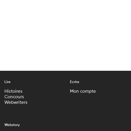
Lire
Ecrire
Histoires
Mon compte
Concours
Webwriters
Webstory