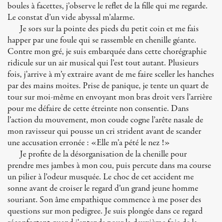
boules à facettes, j’observe le reflet de la fille qui me regarde.
Le constat d’un vide abyssal m’alarme.
Je sors sur la pointe des pieds du petit coin et me fais
happer par une foule qui se rassemble en chenille géante.
Contre mon gré, je suis embarquée dans cette chorégraphie
ridicule sur un air musical qui l’est tout autant. Plusieurs
fois, j’arrive à m’y extraire avant de me faire sceller les hanches
par des mains moites. Prise de panique, je tente un quart de
tour sur moi-même en envoyant mon bras droit vers l’arrière
pour me défaire de cette étreinte non consentie. Dans
l’action du mouvement, mon coude cogne l’arête nasale de
mon ravisseur qui pousse un cri strident avant de scander
une accusation erronée : «Elle m’a pété le nez !»
Je profite de la désorganisation de la chenille pour
prendre mes jambes à mon cou, puis percute dans ma course
un pilier à l’odeur musquée. Le choc de cet accident me
sonne avant de croiser le regard d’un grand jeune homme
souriant. Son âme empathique commence à me poser des
questions sur mon pedigree. Je suis plongée dans ce regard