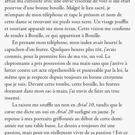
attise ma curiosité avec une envie viscérale de voir si elle était
pourvue d’une bonne bouille. Malgré le lieu sacré, je
m’empare de mon téléphone et tape le prénom et nom de
cette dame se trouvant six pieds sous terre. Un visage joufflu
et souriant apparaît sur mon écran. Cette vision me confirme
de rendre à Bouille, ce qui appartient à Bouille.
En prenant mon téléphone, mon index avait heurté le
capuchon d’un feutre. Quelques heures plus tôt, j’avais
commis, pour la première fois de ma vie, un vol. La
cleptomanie a pris possession de ma main sans que j’arrive à
lutter contre cet acte répréhensible et punissable par la loi, la
même que je respecte depuis toujours en bonne citoyenne
que je suis. Devant cette tombe, cette bouille, les feutres
dormant dans mon sac-à-main, j’ai envie de faire un truc
insensé.
La raison me souffle un non en
Arial 10
, tandis que le
cœur me dicte un oui en
Arial 20
surligné en jaune. Je
repense à mes portraits griffonnés au début de cette demi-
année sur une table basse. Le dessin a toujours été une
passion, mais peut-on réellement vivre de sa passion ? Est-ce