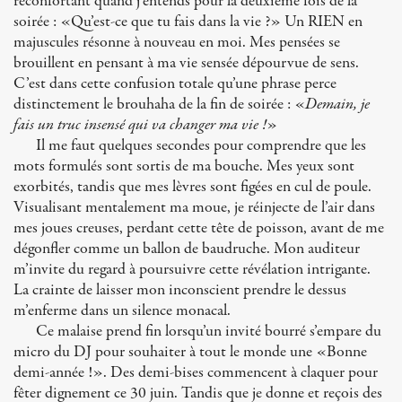
réconfortant quand j’entends pour la deuxième fois de la
soirée : «Qu’est-ce que tu fais dans la vie ?» Un RIEN en
majuscules résonne à nouveau en moi. Mes pensées se
brouillent en pensant à ma vie sensée dépourvue de sens.
C’est dans cette confusion totale qu’une phrase perce
distinctement le brouhaha de la fin de soirée : «
Demain, je
fais un truc insensé qui va changer ma vie !
»
Il me faut quelques secondes pour comprendre que les
mots formulés sont sortis de ma bouche. Mes yeux sont
exorbités, tandis que mes lèvres sont figées en cul de poule.
Visualisant mentalement ma moue, je réinjecte de l’air dans
mes joues creuses, perdant cette tête de poisson, avant de me
dégonfler comme un ballon de baudruche. Mon auditeur
m’invite du regard à poursuivre cette révélation intrigante.
La crainte de laisser mon inconscient prendre le dessus
m’enferme dans un silence monacal.
Ce malaise prend fin lorsqu’un invité bourré s’empare du
micro du DJ pour souhaiter à tout le monde une «Bonne
demi-année !». Des demi-bises commencent à claquer pour
fêter dignement ce 30 juin. Tandis que je donne et reçois des