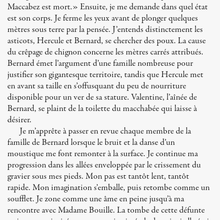
Maccabez est mort.» Ensuite, je me demande dans quel état
est son corps. Je ferme les yeux avant de plonger quelques
mètres sous terre par la pensée. J’entends distinctement les
asticots, Hercule et Bernard, se chercher des poux. La cause
du crêpage de chignon concerne les mètres carrés attribués.
Bernard émet l’argument d’une famille nombreuse pour
justifier son gigantesque territoire, tandis que Hercule met
en avant sa taille en s’offusquant du peu de nourriture
disponible pour un ver de sa stature. Valentine, l’aînée de
Bernard, se plaint de la toilette du macchabée qui laisse à
désirer.
Je m’apprête à passer en revue chaque membre de la
famille de Bernard lorsque le bruit et la danse d’un
moustique me font remonter à la surface. Je continue ma
progression dans les allées enveloppée par le crissement du
gravier sous mes pieds. Mon pas est tantôt lent, tantôt
rapide. Mon imagination s’emballe, puis retombe comme un
soufflet. Je zone comme une âme en peine jusqu’à ma
rencontre avec Madame Bouille. La tombe de cette défunte