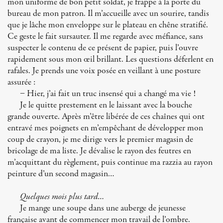
mon uniforme de bon petit soldat, je frappe à la porte du
bureau de mon patron. Il m’accueille avec un sourire, tandis
que je lâche mon enveloppe sur le plateau en chêne stratifié.
Ce geste le fait sursauter. Il me regarde avec méfiance, sans
suspecter le contenu de ce présent de papier, puis l’ouvre
rapidement sous mon œil brillant. Les questions déferlent en
rafales. Je prends une voix posée en veillant à une posture
assurée :
− Hier, j’ai fait un truc insensé qui a changé ma vie !
Je le quitte prestement en le laissant avec la bouche
grande ouverte. Après m’être libérée de ces chaînes qui ont
entravé mes poignets en m’empêchant de développer mon
coup de crayon, je me dirige vers le premier magasin de
bricolage de ma liste. Je dévalise le rayon des feutres en
m’acquittant du règlement, puis continue ma razzia au rayon
peinture d’un second magasin…
Quelques mois plus tard…
Je mange une soupe dans une auberge de jeunesse
française avant de commencer mon travail de l’ombre.