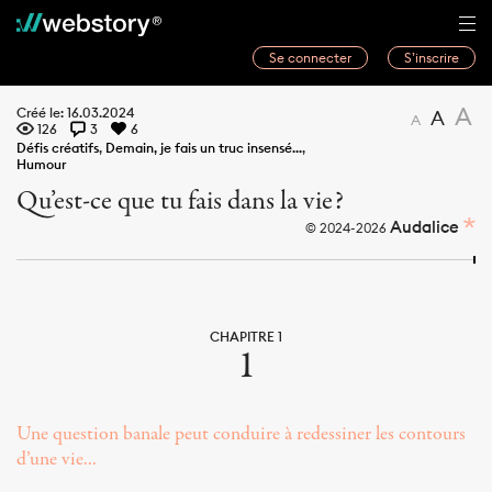
Se connecter
S’inscrire
Histoires
A
Créé le: 16.03.2024
A
A
126
3
6
Webwriters
Défis créatifs
,
Demain, je fais un truc insensé...
,
Humour
Concours
Qu’est-ce que tu fais dans la vie?
Actualités
Audalice
© 2024-2026
À propos
CHAPITRE 1
1
Une question banale peut conduire à redessiner les contours
d’une vie...