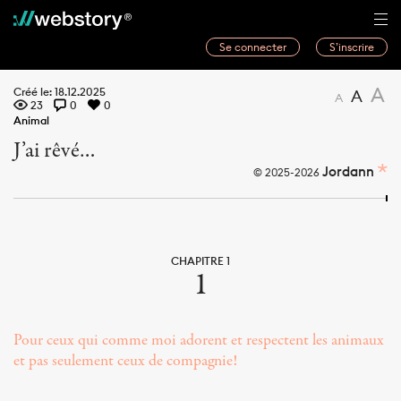
Se connecter
S’inscrire
Histoires
A
Créé le: 18.12.2025
A
A
23
0
0
Webwriters
Animal
J’ai rêvé…
Concours
Jordann
© 2025-2026
Actualités
À propos
CHAPITRE 1
1
Pour ceux qui comme moi adorent et respectent les animaux
et pas seulement ceux de compagnie!