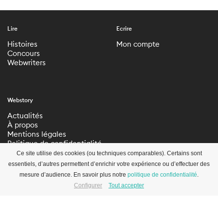
Lire
Ecrire
Histoires
Mon compte
Concours
Webwriters
Webstory
Actualités
À propos
Mentions légales
Politique de confidentialité
Paramètres de
Ce site utilise des cookies (ou techniques comparables). Certains sont
confidentialité
essentiels, d’autres permettent d’enrichir votre expérience ou d’effectuer des
mesure d’audience. En savoir plus notre
politique de confidentialité
.
Configurer
Tout accepter
S’inscrire à la newsletter