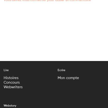
Lire
Ecrire
Histoires
Mon compte
Concours
Webwriters
Webstory