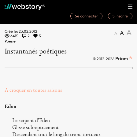
Se connecter
S’inscrire
Histoires
A
Créé le: 23.02.2012
A
A
6415
2
5
Webwriters
Poésie
Instantanés poétiques
Concours
Priam
© 2012-2026
Actualités
À propos
A croquer en toutes saisons
Eden
Le serpent d’Eden
Glisse subrepticement
Descendant tout le long du tronc tortueux