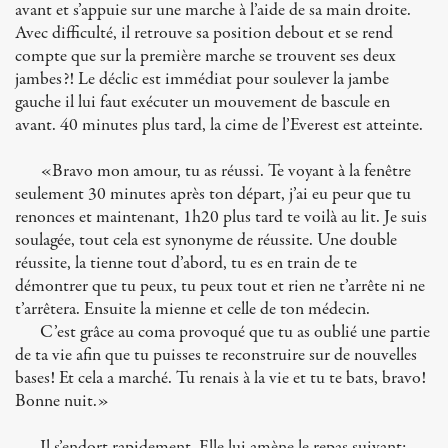
avant et s’appuie sur une marche à l’aide de sa main droite.
Avec difficulté, il retrouve sa position debout et se rend
compte que sur la première marche se trouvent ses deux
jambes?! Le déclic est immédiat pour soulever la jambe
gauche il lui faut exécuter un mouvement de bascule en
avant. 40 minutes plus tard, la cime de l’Everest est atteinte.
«Bravo mon amour, tu as réussi. Te voyant à la fenêtre
seulement 30 minutes après ton départ, j’ai eu peur que tu
renonces et maintenant, 1h20 plus tard te voilà au lit. Je suis
soulagée, tout cela est synonyme de réussite. Une double
réussite, la tienne tout d’abord, tu es en train de te
démontrer que tu peux, tu peux tout et rien ne t’arrête ni ne
t’arrêtera. Ensuite la mienne et celle de ton médecin.
C’est grâce au coma provoqué que tu as oublié une partie
de ta vie afin que tu puisses te reconstruire sur de nouvelles
bases! Et cela a marché. Tu renais à la vie et tu te bats, bravo!
Bonne nuit.»
Il s’endort rapidement. Elle lui amène le repas suivant: