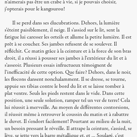
n’aimerais pas être un crabe à vie, si je pouvais choisir,
j’opterais pour le kangourou!
Il se perd dans ses élucubrations. Dehors, la lumière
s’éteint paisiblement, il neige. Il s’assied sur le lit, sent la
fatigue lui caresser les orteils et allume la petite lumière. Il est
prêt à se coucher. Ses jambes refusent de se soulever. Il
réfléchit. Ce matin grâce à la ceinture et à la force de son bras
droit, il a réussi à pousser ses jambes à l’extérieur du lit et à
s’asseoir. Plusieurs essais infructueux témoignent de
l’inefficacité de cette option. Que faire? Dehors, dans le noir,
les flocons dansent nonchalamment. Il se dresse, se tourne,
appuie ses tibias contre le bord du lit et se laisse tomber à
plat ventre. Seuls les pieds restent dans le vide. Dans cette
position, une seule solution, ramper tel un ver de terre! Cela
lui réussit à merveille. Au moyen de différentes contorsions,
il réussit même à retrouver le coussin du matin et à rabattre
le duvet. Il s’endort facilement! Pourtant au milieu de la nuit,
un besoin pressant le réveille. Il attrape la ceinture, s’assied, se
lève, se jette vers la barre métallique et, et … Soulagé, c’est