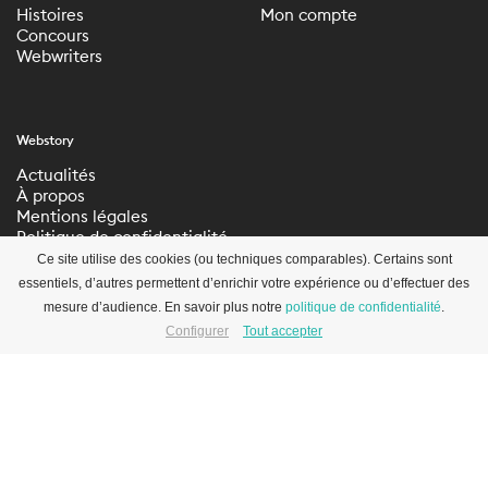
Histoires
Mon compte
Concours
Webwriters
Webstory
Actualités
À propos
Mentions légales
Politique de confidentialité
Paramètres de
Ce site utilise des cookies (ou techniques comparables). Certains sont
confidentialité
essentiels, d’autres permettent d’enrichir votre expérience ou d’effectuer des
mesure d’audience. En savoir plus notre
politique de confidentialité
.
Configurer
Tout accepter
S’inscrire à la newsletter