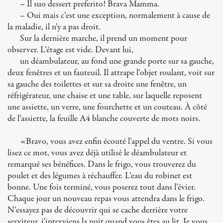
– Il suo dessert preferito! Brava Mamma.
– Oui mais c’est une exception, normalement à cause de
la maladie, il n’y a pas droit.
Sur la dernière marche, il prend un moment pour
observer. L’étage est vide. Devant lui,
un déambulateur, au fond une grande porte sur sa gauche,
deux fenêtres et un fauteuil. Il attrape l’objet roulant, voit sur
sa gauche des toilettes et sur sa droite une fenêtre, un
réfrigérateur, une chaise et une table, sur laquelle reposent
une assiette, un verre, une fourchette et un couteau. À côté
de l’assiette, la feuille A4 blanche couverte de mots noirs.
«Bravo, vous avez enfin écouté l’appel du ventre. Si vous
lisez ce mot, vous avez déjà utilisé le déambulateur et
remarqué ses bénéfices. Dans le frigo, vous trouverez du
poulet et des légumes à réchauffer. L’eau du robinet est
bonne. Une fois terminé, vous poserez tout dans l’évier.
Chaque jour un nouveau repas vous attendra dans le frigo.
N’essayez pas de découvrir qui se cache derrière votre
serviteur, j’interviens la nuit quand vous êtes au lit. Je vous