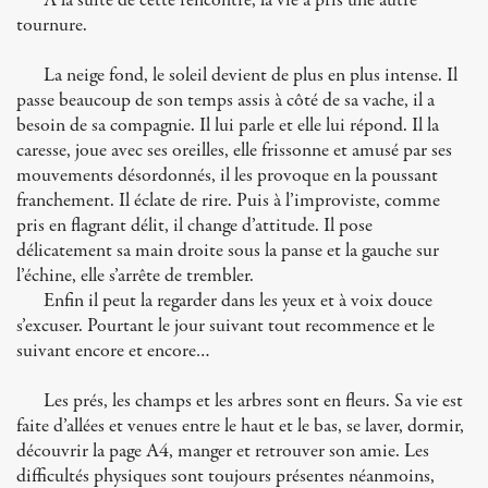
À la suite de cette rencontre, la vie a pris une autre
tournure.
La neige fond, le soleil devient de plus en plus intense. Il
passe beaucoup de son temps assis à côté de sa vache, il a
besoin de sa compagnie. Il lui parle et elle lui répond. Il la
caresse, joue avec ses oreilles, elle frissonne et amusé par ses
mouvements désordonnés, il les provoque en la poussant
franchement. Il éclate de rire. Puis à l’improviste, comme
pris en flagrant délit, il change d’attitude. Il pose
délicatement sa main droite sous la panse et la gauche sur
l’échine, elle s’arrête de trembler.
Enfin il peut la regarder dans les yeux et à voix douce
s’excuser. Pourtant le jour suivant tout recommence et le
suivant encore et encore…
Les prés, les champs et les arbres sont en fleurs. Sa vie est
faite d’allées et venues entre le haut et le bas, se laver, dormir,
découvrir la page A4, manger et retrouver son amie. Les
difficultés physiques sont toujours présentes néanmoins,