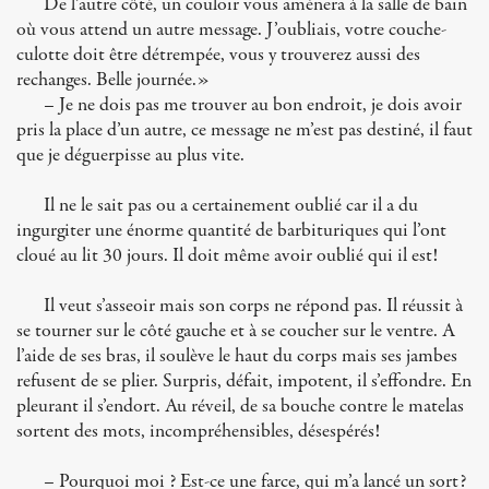
De l’autre côté, un couloir vous amènera à la salle de bain
où vous attend un autre message. J’oubliais, votre couche-
culotte doit être détrempée, vous y trouverez aussi des
rechanges. Belle journée.»
– Je ne dois pas me trouver au bon endroit, je dois avoir
pris la place d’un autre, ce message ne m’est pas destiné, il faut
que je déguerpisse au plus vite.
Il ne le sait pas ou a certainement oublié car il a du
ingurgiter une énorme quantité de barbituriques qui l’ont
cloué au lit 30 jours. Il doit même avoir oublié qui il est!
Il veut s’asseoir mais son corps ne répond pas. Il réussit à
se tourner sur le côté gauche et à se coucher sur le ventre. A
l’aide de ses bras, il soulève le haut du corps mais ses jambes
refusent de se plier. Surpris, défait, impotent, il s’effondre. En
pleurant il s’endort. Au réveil, de sa bouche contre le matelas
sortent des mots, incompréhensibles, désespérés!
– Pourquoi moi ? Est-ce une farce, qui m’a lancé un sort?