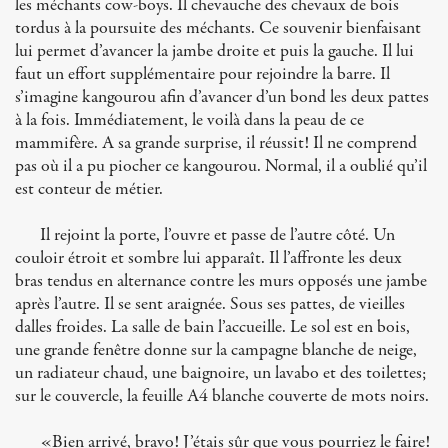
les méchants cow-boys. Il chevauche des chevaux de bois
tordus à la poursuite des méchants. Ce souvenir bienfaisant
lui permet d’avancer la jambe droite et puis la gauche. Il lui
faut un effort supplémentaire pour rejoindre la barre. Il
s’imagine kangourou afin d’avancer d’un bond les deux pattes
à la fois. Immédiatement, le voilà dans la peau de ce
mammifère. A sa grande surprise, il réussit! Il ne comprend
pas où il a pu piocher ce kangourou. Normal, il a oublié qu’il
est conteur de métier.
Il rejoint la porte, l’ouvre et passe de l’autre côté. Un
couloir étroit et sombre lui apparaît. Il l’affronte les deux
bras tendus en alternance contre les murs opposés une jambe
après l’autre. Il se sent araignée. Sous ses pattes, de vieilles
dalles froides. La salle de bain l’accueille. Le sol est en bois,
une grande fenêtre donne sur la campagne blanche de neige,
un radiateur chaud, une baignoire, un lavabo et des toilettes;
sur le couvercle, la feuille A4 blanche couverte de mots noirs.
«Bien arrivé, bravo! J’étais sûr que vous pourriez le faire!