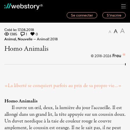
Se connecter
S’inscrire
Histoires
A
Créé le: 17.08.2018
A
A
1385
1
0
Webwriters
Animal
,
Nouvelle
—
Animal! 2018
Homo Animalis
Concours
Frau
© 2018-2026
Actualités
À propos
«La liberté se conquiert parfois au prix de sa propre vie…»
Homo Animalis
Il ouvre un œil, deux, la lumière du jour l’accueille. Il est
allongé dans un grand lit, la tête appuyée sur un coussin doux.
Un duvet nordique à la taie de couleur rouge le couvre
amplement, le coussin est orange. Il ne le sait pas, il ne peut