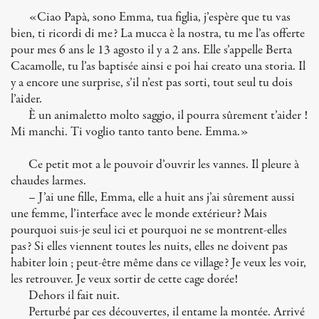
«Ciao Papà, sono Emma, tua figlia, j’espère que tu vas
bien, ti ricordi di me? La mucca è la nostra, tu me l’as offerte
pour mes 6 ans le 13 agosto il y a 2 ans. Elle s’appelle Berta
Cacamolle, tu l’as baptisée ainsi e poi hai creato una storia. Il
y a encore une surprise, s’il n’est pas sorti, tout seul tu dois
l’aider.
È un animaletto molto saggio, il pourra sûrement t’aider !
Mi manchi. Ti voglio tanto tanto bene. Emma.»
Ce petit mot a le pouvoir d’ouvrir les vannes. Il pleure à
chaudes larmes.
– J’ai une fille, Emma, elle a huit ans j’ai sûrement aussi
une femme, l’interface avec le monde extérieur? Mais
pourquoi suis-je seul ici et pourquoi ne se montrent-elles
pas? Si elles viennent toutes les nuits, elles ne doivent pas
habiter loin ; peut-être même dans ce village? Je veux les voir,
les retrouver. Je veux sortir de cette cage dorée!
Dehors il fait nuit.
Perturbé par ces découvertes, il entame la montée. Arrivé