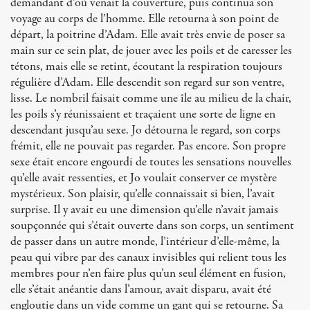
demandant d’où venait la couverture, puis continua son
voyage au corps de l’homme. Elle retourna à son point de
départ, la poitrine d’Adam. Elle avait très envie de poser sa
main sur ce sein plat, de jouer avec les poils et de caresser les
tétons, mais elle se retint, écoutant la respiration toujours
régulière d’Adam. Elle descendit son regard sur son ventre,
lisse. Le nombril faisait comme une île au milieu de la chair,
les poils s’y réunissaient et traçaient une sorte de ligne en
descendant jusqu’au sexe. Jo détourna le regard, son corps
frémit, elle ne pouvait pas regarder. Pas encore. Son propre
sexe était encore engourdi de toutes les sensations nouvelles
qu’elle avait ressenties, et Jo voulait conserver ce mystère
mystérieux. Son plaisir, qu’elle connaissait si bien, l’avait
surprise. Il y avait eu une dimension qu’elle n’avait jamais
soupçonnée qui s’était ouverte dans son corps, un sentiment
de passer dans un autre monde, l’intérieur d’elle-même, la
peau qui vibre par des canaux invisibles qui relient tous les
membres pour n’en faire plus qu’un seul élément en fusion,
elle s’était anéantie dans l’amour, avait disparu, avait été
engloutie dans un vide comme un gant qui se retourne. Sa