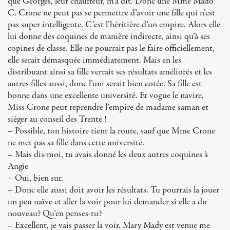
que Georges, leur chauffeur, m’a dit. Donc une Mme Mado
C. Crone ne peut pas se permettre d’avoir une fille qui n’est
pas super intelligente. C’est l’héritière d’un empire. Alors elle
lui donne des coquines de manière indirecte, ainsi qu’à ses
copines de classe. Elle ne pourrait pas le faire officiellement,
elle serait démasquée immédiatement. Mais en les
distribuant ainsi sa fille verrait ses résultats améliorés et les
autres filles aussi, donc l’uni serait bien cotée. Sa fille est
bonne dans une excellente université. Et vogue le navire,
Miss Crone peut reprendre l’empire de madame saman et
siéger au conseil des Trente !
– Possible, ton histoire tient la route, sauf que Mme Crone
ne met pas sa fille dans cette université.
– Mais dis-moi, tu avais donné les deux autres coquines à
Angie
– Oui, bien sur.
– Donc elle aussi doit avoir les résultats. Tu pourrais la jouer
un peu naïve et aller la voir pour lui demander si elle a du
nouveau? Qu’en penses-tu?
– Excellent, je vais passer la voir. Mary Mady est venue me