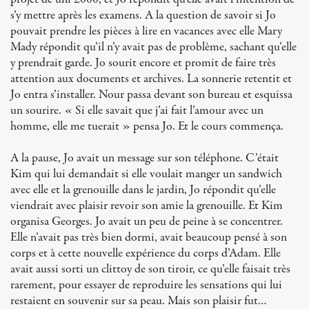
s’y mettre après les examens. A la question de savoir si Jo
pouvait prendre les pièces à lire en vacances avec elle Mary
Mady répondit qu’il n’y avait pas de problème, sachant qu’elle
y prendrait garde. Jo sourit encore et promit de faire très
attention aux documents et archives. La sonnerie retentit et
Jo entra s’installer. Nour passa devant son bureau et esquissa
un sourire. « Si elle savait que j’ai fait l’amour avec un
homme, elle me tuerait » pensa Jo. Et le cours commença.
A la pause, Jo avait un message sur son téléphone. C’était
Kim qui lui demandait si elle voulait manger un sandwich
avec elle et la grenouille dans le jardin, Jo répondit qu’elle
viendrait avec plaisir revoir son amie la grenouille. Et Kim
organisa Georges. Jo avait un peu de peine à se concentrer.
Elle n’avait pas très bien dormi, avait beaucoup pensé à son
corps et à cette nouvelle expérience du corps d’Adam. Elle
avait aussi sorti un clittoy de son tiroir, ce qu’elle faisait très
rarement, pour essayer de reproduire les sensations qui lui
restaient en souvenir sur sa peau. Mais son plaisir fut…