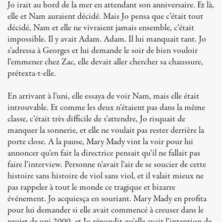
Jo irait au bord de la mer en attendant son anniversaire. Et là,
elle et Nam auraient décidé. Mais Jo pensa que c’était tout
décidé, Nam et elle ne vivraient jamais ensemble, c’était
impossible. Il y avait Adam. Adam. Il lui manquait tant. Jo
s’adressa à Georges et lui demande le soir de bien vouloir
l’emmener chez Zac, elle devait aller chercher sa chaussure,
prétexta-t-elle.
En arrivant à l’uni, elle essaya de voir Nam, mais elle était
introuvable. Et comme les deux n’étaient pas dans la même
classe, c’était très difficile de s’attendre, Jo risquait de
manquer la sonnerie, et elle ne voulait pas rester derrière la
porte close. A la pause, Mary Mady vint la voir pour lui
annoncer qu’en fait la directrice pensait qu’il ne fallait pas
faire l’interview. Personne n’avait l’air de se soucier de cette
histoire sans histoire de viol sans viol, et il valait mieux ne
pas rappeler à tout le monde ce tragique et bizarre
événement. Jo acquiesça en souriant. Mary Mady en profita
pour lui demander si elle avait commencé à creuser dans le
projet de uni 2000, et Jo répondit qu’elle avait l’intention de