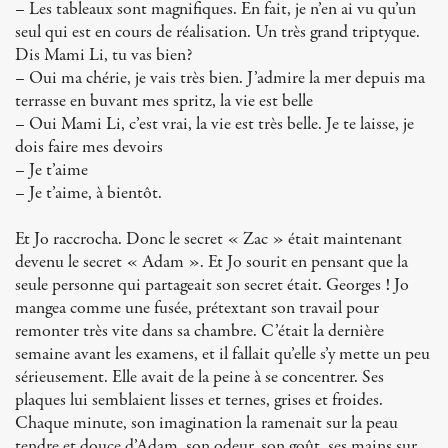
– Les tableaux sont magnifiques. En fait, je n’en ai vu qu’un
seul qui est en cours de réalisation. Un très grand triptyque.
Dis Mami Li, tu vas bien?
– Oui ma chérie, je vais très bien. J’admire la mer depuis ma
terrasse en buvant mes spritz, la vie est belle
– Oui Mami Li, c’est vrai, la vie est très belle. Je te laisse, je
dois faire mes devoirs
– Je t’aime
– Je t’aime, à bientôt.
Et Jo raccrocha. Donc le secret « Zac » était maintenant
devenu le secret « Adam ». Et Jo sourit en pensant que la
seule personne qui partageait son secret était. Georges ! Jo
mangea comme une fusée, prétextant son travail pour
remonter très vite dans sa chambre. C’était la dernière
semaine avant les examens, et il fallait qu’elle s’y mette un peu
sérieusement. Elle avait de la peine à se concentrer. Ses
plaques lui semblaient lisses et ternes, grises et froides.
Chaque minute, son imagination la ramenait sur la peau
tendre et douce d’Adam, son odeur, son goût, ses mains sur