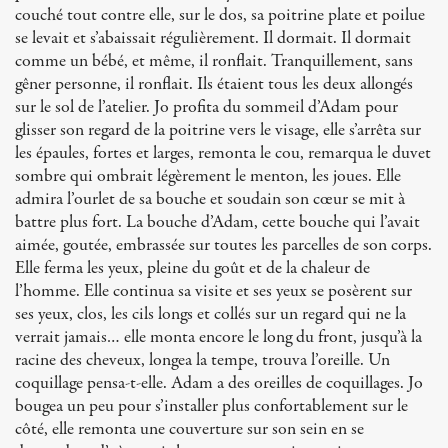
couché tout contre elle, sur le dos, sa poitrine plate et poilue
se levait et s’abaissait régulièrement. Il dormait. Il dormait
comme un bébé, et même, il ronflait. Tranquillement, sans
gêner personne, il ronflait. Ils étaient tous les deux allongés
sur le sol de l’atelier. Jo profita du sommeil d’Adam pour
glisser son regard de la poitrine vers le visage, elle s’arrêta sur
les épaules, fortes et larges, remonta le cou, remarqua le duvet
sombre qui ombrait légèrement le menton, les joues. Elle
admira l’ourlet de sa bouche et soudain son cœur se mit à
battre plus fort. La bouche d’Adam, cette bouche qui l’avait
aimée, goutée, embrassée sur toutes les parcelles de son corps.
Elle ferma les yeux, pleine du goût et de la chaleur de
l’homme. Elle continua sa visite et ses yeux se posèrent sur
ses yeux, clos, les cils longs et collés sur un regard qui ne la
verrait jamais… elle monta encore le long du front, jusqu’à la
racine des cheveux, longea la tempe, trouva l’oreille. Un
coquillage pensa-t-elle. Adam a des oreilles de coquillages. Jo
bougea un peu pour s’installer plus confortablement sur le
côté, elle remonta une couverture sur son sein en se