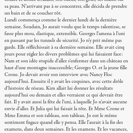
sa peau. N’arrivant pas à se concentrer, elle décida de prendre
un bain et de se coucher tôt.
Lundi commença comme le dernier lundi de la dernière
semaine. Soudain, Jo aurait voulu que le temps ralentisse, se
fasse plus mou, élastique, extensible. Georges l’amena à l’uni
en passant par les tunnels de sécurité. Jo n’y prit même pas
garde. Elle réfléchissait à sa dernière semaine. Elle avait cinq
jours pour régler les divers problèmes qui lui faisaient face:
Nam et son idée stupide d’aller s’enfermer dans un château en
haut d’une montagne inaccessible; Georges O. et la jeune fille
Crone. Jo devait avoir son interview avec Nancy Floc
aujourd’hui. Ensuite il y avait les coquines, avec cette drôle
d’histoire de réseau. Kim allait lui donner les résultats
aujourd’hui ou demain et elles verraient ce qui devrait être
fait. Il y avait aussi la fête de l’uni, à laquelle Jo n’avait aucune
envie d’aller. Et Julia qui lui faisait la tête. Et Mme Crone et
Mme Emma et son tableau, son tableau. Jo eut le même
sentiment fugace quand elle y pensa. Elle l’aurait à la fin des
examens, dans deux semaines. Et les examens. Et les vacances,