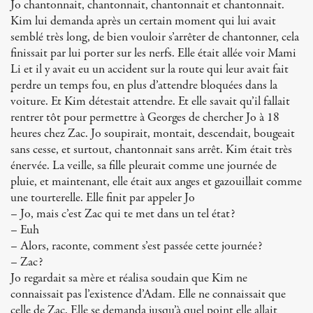
Jo chantonnait, chantonnait, chantonnait et chantonnait.
Kim lui demanda après un certain moment qui lui avait
semblé très long, de bien vouloir s’arrêter de chantonner, cela
finissait par lui porter sur les nerfs. Elle était allée voir Mami
Li et il y avait eu un accident sur la route qui leur avait fait
perdre un temps fou, en plus d’attendre bloquées dans la
voiture. Et Kim détestait attendre. Et elle savait qu’il fallait
rentrer tôt pour permettre à Georges de chercher Jo à 18
heures chez Zac. Jo soupirait, montait, descendait, bougeait
sans cesse, et surtout, chantonnait sans arrêt. Kim était très
énervée. La veille, sa fille pleurait comme une journée de
pluie, et maintenant, elle était aux anges et gazouillait comme
une tourterelle. Elle finit par appeler Jo
– Jo, mais c’est Zac qui te met dans un tel état?
– Euh
– Alors, raconte, comment s’est passée cette journée?
– Zac?
Jo regardait sa mère et réalisa soudain que Kim ne
connaissait pas l’existence d’Adam. Elle ne connaissait que
celle de Zac. Elle se demanda jusqu’à quel point elle allait