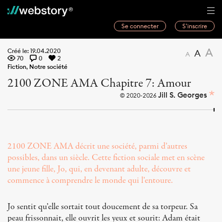
Se connecter
S’inscrire
Histoires
A
Créé le: 19.04.2020
A
A
70
0
2
Webwriters
Fiction
,
Notre société
2100 ZONE AMA Chapitre 7: Amour
Concours
Jill S. Georges
© 2020-2026
Actualités
À propos
2100 ZONE AMA décrit une société, parmi d’autres
possibles, dans un siècle. Cette fiction sociale met en scène
une jeune fille, Jo, qui, en devenant adulte, découvre et
commence à comprendre le monde qui l’entoure.
Jo sentit qu’elle sortait tout doucement de sa torpeur. Sa
peau frissonnait, elle ouvrit les yeux et sourit: Adam était