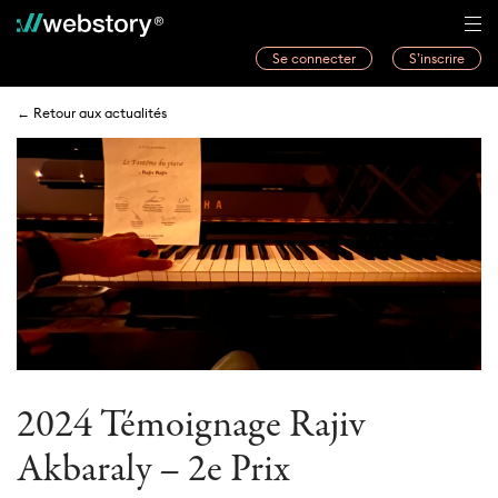
Se connecter
S’inscrire
Histoires
← Retour aux actualités
Webwriters
Concours
Actualités
À propos
2024 Témoignage Rajiv
Akbaraly – 2e Prix