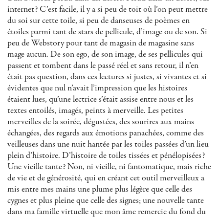
internet? C’est facile, il y a si peu de toit où l’on peut mettre
du soi sur cette toile, si peu de danseuses de poèmes en
étoiles parmi tant de stars de pellicule, d’image ou de son. Si
peu de Webstory pour tant de magasin de magasine sans
mage aucun. De son ego, de son image, de ses pellicules qui
passent et tombent dans le passé réel et sans retour, il n’en
était pas question, dans ces lectures si justes, si vivantes et si
évidentes que nul n’avait l’impression que les histoires
étaient lues, qu’une lectrice s’était assise entre nous et les
textes entoilés, imagés, peints à merveille. Les petites
merveilles de la soirée, dégustées, des sourires aux mains
échangées, des regards aux émotions panachées, comme des
veilleuses dans une nuit hantée par les toiles passées d’un lieu
plein d’histoire. D’histoire de toiles tissées et pénélopisées?
Une vieille tante? Non, ni vieille, ni fantomatique, mais riche
de vie et de générosité, qui en créant cet outil merveilleux a
mis entre mes mains une plume plus légère que celle des
cygnes et plus pleine que celle des signes; une nouvelle tante
dans ma famille virtuelle que mon âme remercie du fond du