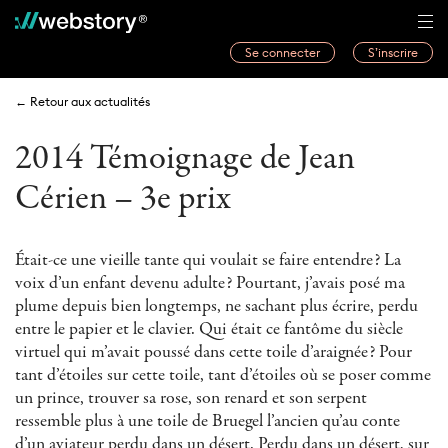
Se connecter
S’inscrire
Histoires
← Retour aux actualités
Webwriters
2014 Témoignage de Jean
Concours
Cérien – 3e prix
Actualités
À propos
Était-ce une vieille tante qui voulait se faire entendre? La
voix d’un enfant devenu adulte? Pourtant, j’avais posé ma
plume depuis bien longtemps, ne sachant plus écrire, perdu
entre le papier et le clavier. Qui était ce fantôme du siècle
virtuel qui m’avait poussé dans cette toile d’araignée? Pour
tant d’étoiles sur cette toile, tant d’étoiles où se poser comme
un prince, trouver sa rose, son renard et son serpent
ressemble plus à une toile de Bruegel l’ancien qu’au conte
d’un aviateur perdu dans un désert. Perdu dans un désert, sur