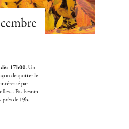
écembre
 dès 17h00
. Un
açon de quitter le
intéressé par
milles… Pas besoin
s près de 19h,